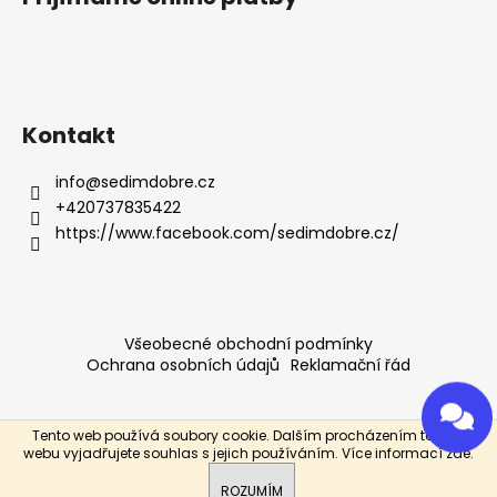
Kontakt
info
@
sedimdobre.cz
+420737835422
https://www.facebook.com/sedimdobre.cz/
Všeobecné obchodní podmínky
Ochrana osobních údajů
Reklamační řád
Tento web používá soubory cookie. Dalším procházením tohoto
Vytvořil Shoptet
webu vyjadřujete souhlas s jejich používáním. Více informací
zde
.
Máte nějaké speciální přání? Napište nám, pokusíme se
Copyright 2026
Sedím dobře
. Všechna práva vyhrazena.
vám jej splnit.
ROZUMÍM