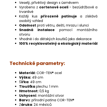
Veselý, přívětivý design s úsměvem
Vyrobeno z
cortenové oceli
– bezúdržbové a
trvanlivé
Každý kus
přirozeně patinuje
a získává
osobitý vzhled
Odolnost
proti větru, dešti, mrazu i slunci
Snadná instalace
pomocí montážního
otvoru
Vhodné i do dětských koutků jako dekorace
100% recyklovatelný a ekologický materiál
Technické parametry:
Materiál:
COR-TEN® ocel
Výška:
49 cm
Š
ířka
: 49 cm
Tloušťka
plechu: 1 mm
Hmotnost:
0,5 kg
Uchycení
: montážní otvor
Barv
a: přírodní patina COR-TEN®
Z
áruka
: 24 měsíců