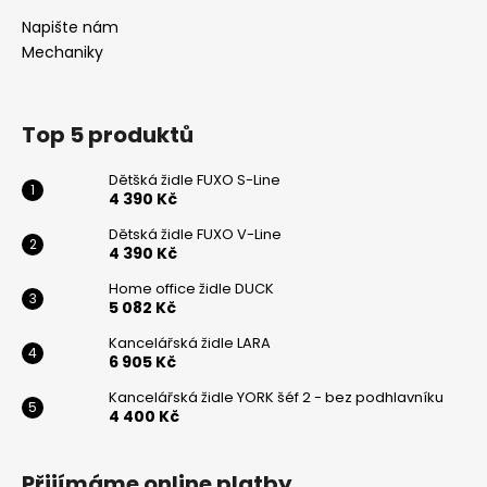
a
Napište nám
t
Mechaniky
í
Top 5 produktů
Dětšká židle FUXO S-Line
4 390 Kč
Dětská židle FUXO V-Line
4 390 Kč
Home office židle DUCK
5 082 Kč
Kancelářská židle LARA
6 905 Kč
Kancelářská židle YORK šéf 2 - bez podhlavníku
4 400 Kč
Přijímáme online platby