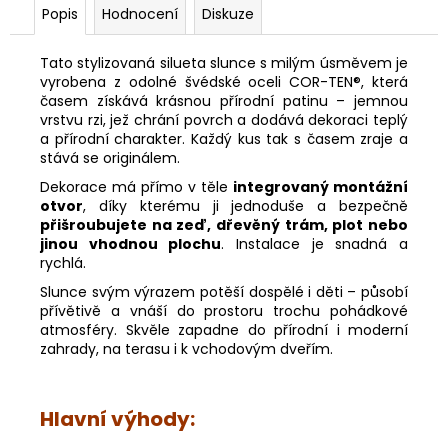
č
Popis
Hodnocení
Diskuze
u
j
Tato stylizovaná silueta slunce s milým úsměvem je
e
vyrobena z odolné švédské oceli COR-TEN®, která
m
časem získává krásnou přírodní patinu – jemnou
e
vrstvu rzi, jež chrání povrch a dodává dekoraci teplý
a přírodní charakter. Každý kus tak s časem zraje a
stává se originálem.
DĚTSKÁ
Dekorace má přímo v těle
integrovaný montážní
ŽIDLE
FUXO
otvor
, díky kterému ji jednoduše a bezpečně
V-
přišroubujete na zeď, dřevěný trám, plot nebo
LINE
jinou vhodnou plochu
. Instalace je snadná a
rychlá.
4
390
Slunce svým výrazem potěší dospělé i děti – působí
Kč
přívětivě a vnáší do prostoru trochu pohádkové
atmosféry. Skvěle zapadne do přírodní i moderní
zahrady, na terasu i k vchodovým dveřím.
Hlavní výhody: