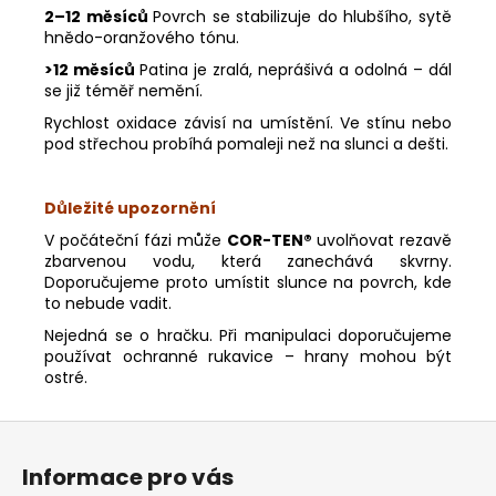
2–12 měsíců
Povrch se stabilizuje do hlubšího, sytě
hnědo-oranžového tónu.
>12 měsíců
Patina je zralá, neprášivá a odolná – dál
Odeslat
se již téměř nemění.
Rychlost oxidace závisí na umístění. Ve stínu nebo
Powered by chaterimo
pod střechou probíhá pomaleji než na slunci a dešti.
Důležité upozornění
V počáteční fázi může
COR-TEN®
uvolňovat rezavě
zbarvenou vodu, která zanechává skvrny.
Doporučujeme proto umístit slunce na povrch, kde
to nebude vadit.
Nejedná se o hračku. Při manipulaci doporučujeme
používat ochranné rukavice – hrany mohou být
ostré.
Z
á
Informace pro vás
p