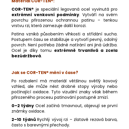
Materiál COR-TEN
®
:
COR-TEN®
je speciální legovaná ocel vyvinutá pro
extrémní venkovní podmínky
. Vytváří na svém
povrchu přirozenou ochrannou patinu – tenkou
vrstvu rzi, která zamezuje další korozi.
Patina vzniká působením vlhkosti a střídání sucha.
Postupem času se stabilizuje a vytvoří pevný, odolný
povrch. Není potřeba žádné natírání ani jiná údržba.
Ocel je díky tomu
extrémně trvanlivá a zcela
bezúdržbová
.
Jak se COR-TEN
®
mění v čase?
Po rozbalení má materiál většinou světlý kovový
vzhled, ale může nést drobné stopy výroby nebo
počínající oxidace. Tyto vizuální znaky však během
přirozeného procesu patinování postupně zmizí.
0–2 týdny
Ocel začíná tmavnout, objevují se první
známky oxidace.
2–10 týdnů
Rychlý vývoj rzi – zlatavě rezavá barva,
často s barevnými přechody.