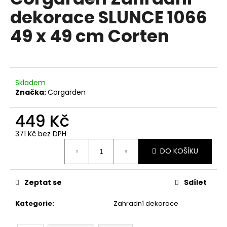
je
a
dekorace SLUNCE 1066
0,0
z
j
49 x 49 cm Corten
5
í
hvězdiček.
t
?
Skladem
Značka:
Corgarden
449 Kč
HLEDAT
371 Kč bez DPH
Měrná
DO KOŠÍKU
cena:
D
o
p
Zeptat se
Sdílet
o
Kategorie
:
Zahradní dekorace
r
u