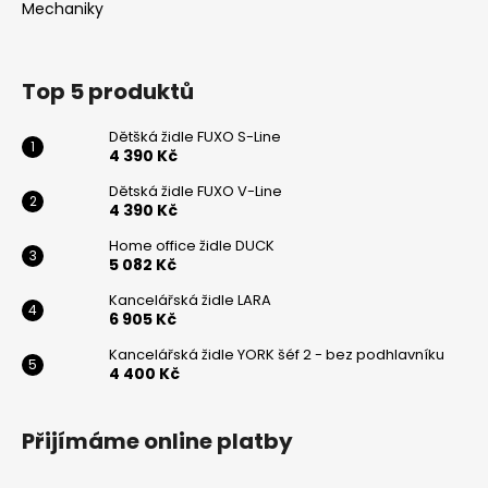
t
Mechaniky
í
í
p
r
v
Top 5 produktů
k
y
Dětšká židle FUXO S-Line
4 390 Kč
v
ý
Dětská židle FUXO V-Line
p
4 390 Kč
i
Home office židle DUCK
s
5 082 Kč
u
Kancelářská židle LARA
6 905 Kč
Kancelářská židle YORK šéf 2 - bez podhlavníku
4 400 Kč
Přijímáme online platby