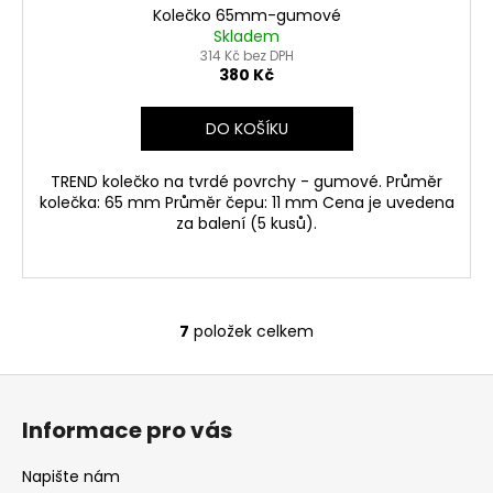
Kolečko 65mm-gumové
Skladem
314 Kč bez DPH
380 Kč
DO KOŠÍKU
TREND kolečko na tvrdé povrchy - gumové. Průměr
kolečka: 65 mm Průměr čepu: 11 mm Cena je uvedena
za balení (5 kusů).
7
položek celkem
O
v
Z
l
á
á
Informace pro vás
d
p
a
a
Napište nám
c