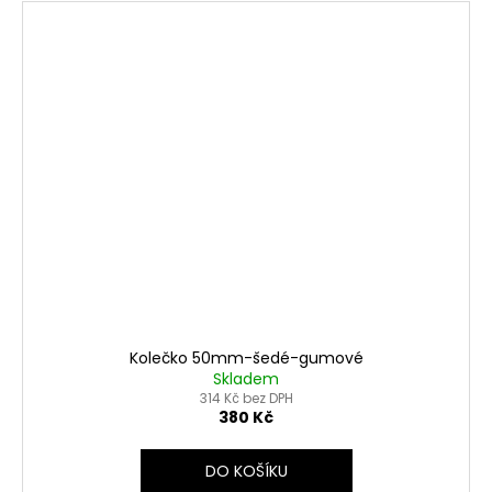
Kolečko 50mm-šedé-gumové
Skladem
314 Kč bez DPH
380 Kč
Odeslat
DO KOŠÍKU
Powered by chaterimo