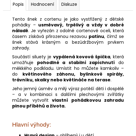
č
Popis
Hodnocení
Diskuze
u
j
Tento šnek z cortenu je jako vystřižený z dětské
e
pohádky –
usměvavý, trpělivý a vždy v dobré
m
náladě
. Je vyřezán z odolné cortenové oceli, která
e
časem získává přirozenou rezavou
patinu
, čímž se
šnek stává krásným a bezúdržbovým prvkem
zahrady.
KANCELÁŘSKÁ
Součástí siluety je
vypálená kovová špička
, která
ŽIDLE
LARA
umožňuje
pohodlné a stabilní zapíchnutí
do
měkkého podkladu. Umístit ho můžete kamkoliv –
6
do
květinového záhonu, bylinkové spirály,
905
trávníku, skalky nebo květináče na terase
.
Kč
Jeho jemný úsměv a milý výraz potěší děti i dospělé
– a v kombinaci s dalšími plechovými zvířátky
můžete vytvořit
vlastní pohádkovou zahradu
plnou příběhů a života.
Hlavní výhody:
Hravý design
– oblíbený i u dětí