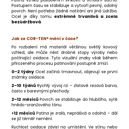
Postupem času se stabilizuje a vytvoří pevný, odolný
povrch. Není potřeba žádné natírání ani jiná údržba.
Ocel je díky tomu
extrémně trvanlivá a zcela
bezúdržbová
.
Jak se COR-TEN
®
mění v čase?
Po rozbalení má materiál většinou světlý kovový
vzhled, ale může nést drobné stopy výroby nebo
počínající oxidace. Tyto vizuální znaky však během
přirozeného procesu patinování postupně zmizí.
0–2 týdny
Ocel začíná tmavnout, objevují se první
známky oxidace.
2–10 týdnů
Rychlý vývoj rzi – zlatavě rezavá barva,
často s barevnými přechody.
2–12 měsíců
Povrch se stabilizuje do hlubšího, sytě
hnědo-oranžového tónu.
>12 měsíců
Patina je zralá, neprášivá a odolná – dál
se již téměř nemění.
Rychlost oxidace závisí na umístění. Ve stínu nebo
Odeslat