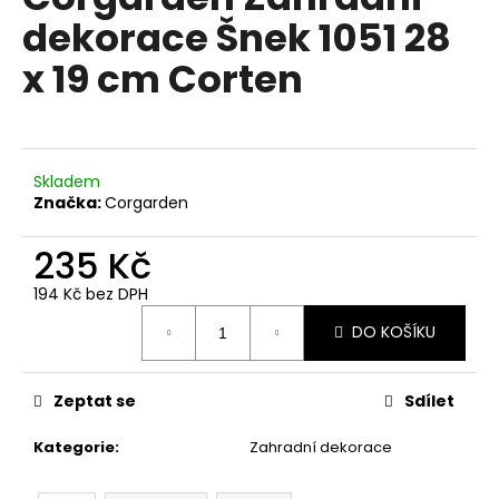
je
a
dekorace Šnek 1051 28
0,0
z
j
x 19 cm Corten
5
í
hvězdiček.
t
?
Skladem
Značka:
Corgarden
235 Kč
HLEDAT
194 Kč bez DPH
Měrná
DO KOŠÍKU
cena:
D
o
p
Zeptat se
Sdílet
o
Kategorie
:
Zahradní dekorace
r
u