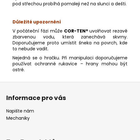
pod střechou probíhá pomaleji než na slunci a dešti.
Powered by chaterimo
Důležité upozornění
V počáteční fázi může
COR-TEN®
uvolňovat rezavě
zbarvenou vodu, která zanechává skvrny.
Doporučujeme proto umístit šneka na povrch, kde
to nebude vadit.
Nejedná se o hračku. Při manipulaci doporučujeme
používat ochranné rukavice – hrany mohou být
ostré.
Z
á
Informace pro vás
p
a
Napište nám
t
Mechaniky
í