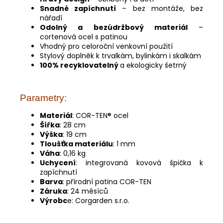
Snadné zapíchnutí
– bez montáže, bez
nářadí
Odolný a bezúdržbový materiál
–
cortenová ocel s patinou
Vhodný pro celoroční venkovní použití
Stylový doplněk k trvalkám, bylinkám i skalkám
100% recyklovatelný
a ekologicky šetrný
Parametry:
Materiál
: COR-TEN® ocel
Šířka
: 28 cm
Výška
: 19 cm
Tloušťka materiálu
: 1 mm
Váha
: 0,16 kg
Uchycení
: integrovaná kovová špička k
zapíchnutí
Barva
: přírodní patina COR-TEN
Záruka
: 24 měsíců
Výrobc
e: Corgarden s.r.o.