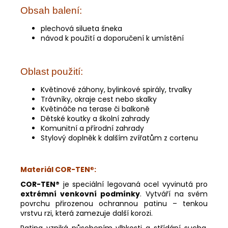
Obsah balení:
plechová silueta šneka
návod k použití a doporučení k umístění
Oblast použití:
Květinové záhony, bylinkové spirály, trvalky
Trávníky, okraje cest nebo skalky
Květináče na terase či balkoně
Dětské koutky a školní zahrady
Komunitní a přírodní zahrady
Stylový doplněk k dalším zvířatům z cortenu
Materiál COR-TEN
®
:
COR-TEN®
je speciální legovaná ocel vyvinutá pro
extrémní venkovní podmínky
. Vytváří na svém
povrchu přirozenou ochrannou patinu – tenkou
vrstvu rzi, která zamezuje další korozi.
Patina vzniká působením vlhkosti a střídání sucha.