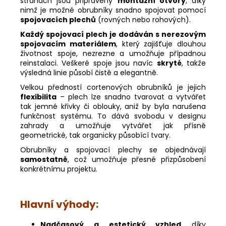
stranách jsou připraveny
montážní otvory
, díky
nimž je možné obrubníky snadno spojovat pomocí
spojovacích plechů
(rovných nebo rohových).
Každý spojovací plech je dodáván s nerezovým
spojovacím materiálem
, který zajišťuje dlouhou
životnost spoje, nezrezne a umožňuje případnou
reinstalaci. Veškeré spoje jsou navíc
skryté
, takže
výsledná linie působí čistě a elegantně.
Velkou předností cortenových obrubníků je jejich
flexibilita
– plech lze snadno tvarovat a vytvářet
tak jemné křivky či oblouky, aniž by byla narušena
funkčnost systému. To dává svobodu v designu
zahrady a umožňuje vytvářet jak přísně
geometrické, tak organicky působící tvary.
Obrubníky a spojovací plechy se objednávají
samostatně
, což umožňuje přesné přizpůsobení
konkrétnímu projektu.
Hlavní výhody:
Nadčasový a estetický vzhled
díky