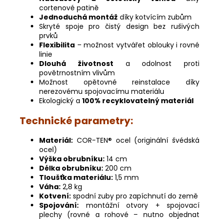
cortenové patině
Jednoduchá montáž
díky kotvícím zubům
Skryté spoje pro čistý design bez rušivých
prvků
Flexibilita
– možnost vytvářet oblouky i rovné
linie
Dlouhá životnost
a odolnost proti
povětrnostním vlivům
Možnost opětovné reinstalace díky
nerezovému spojovacímu materiálu
Ekologický a
100% recyklovatelný materiál
Technické parametry:
Materiál:
COR-TEN® ocel (originální švédská
ocel)
Výška obrubníku:
14 cm
Délka obrubníku:
200 cm
Tloušťka materiálu:
1,5 mm
Váha:
2,8 kg
Kotvení:
spodní zuby pro zapíchnutí do země
Spojování:
montážní otvory + spojovací
plechy (rovné a rohové – nutno objednat