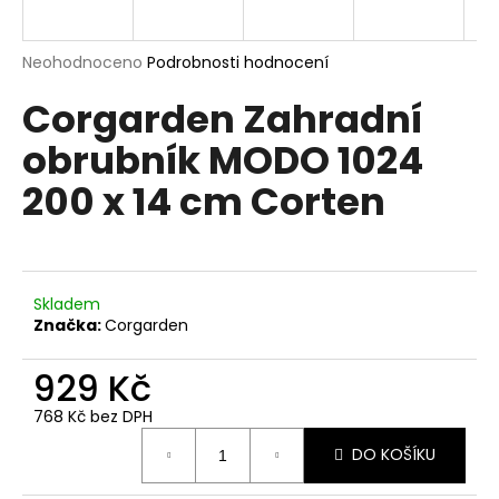
a
j
Průměrné
Neohodnoceno
Podrobnosti hodnocení
í
hodnocení
Corgarden Zahradní
produktu
t
je
?
obrubník MODO 1024
0,0
z
200 x 14 cm Corten
5
hvězdiček.
HLEDAT
Skladem
Značka:
Corgarden
D
929 Kč
o
p
768 Kč bez DPH
o
Měrná
r
DO KOŠÍKU
cena:
u