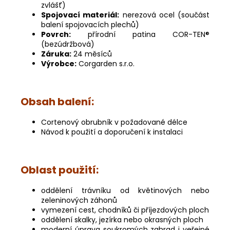
zvlášť)
Spojovací materiál:
nerezová ocel (součást
balení spojovacích plechů)
Povrch:
přírodní patina COR-TEN®
(bezúdržbová)
Záruka:
24 měsíců
Výrobce:
Corgarden s.r.o.
Obsah balení:
Cortenový obrubník v požadované délce
Návod k použití a doporučení k instalaci
Oblast použití:
oddělení trávníku od květinových nebo
zeleninových záhonů
vymezení cest, chodníků či příjezdových ploch
oddělení skalky, jezírka nebo okrasných ploch
moderní úprava soukromých zahrad i veřejné