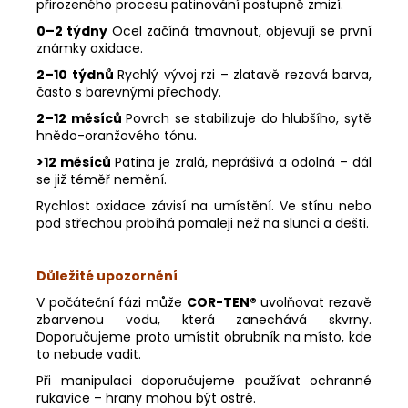
přirozeného procesu patinování postupně zmizí.
Odeslat
0–2 týdny
Ocel začíná tmavnout, objevují se první
Powered by chaterimo
známky oxidace.
2–10 týdnů
Rychlý vývoj rzi – zlatavě rezavá barva,
často s barevnými přechody.
2–12 měsíců
Povrch se stabilizuje do hlubšího, sytě
hnědo-oranžového tónu.
>12 měsíců
Patina je zralá, neprášivá a odolná – dál
se již téměř nemění.
Rychlost oxidace závisí na umístění. Ve stínu nebo
pod střechou probíhá pomaleji než na slunci a dešti.
Důležité upozornění
V počáteční fázi může
COR-TEN®
uvolňovat rezavě
zbarvenou vodu, která zanechává skvrny.
Doporučujeme proto umístit obrubník na místo, kde
to nebude vadit.
Při manipulaci doporučujeme používat ochranné
rukavice – hrany mohou být ostré.