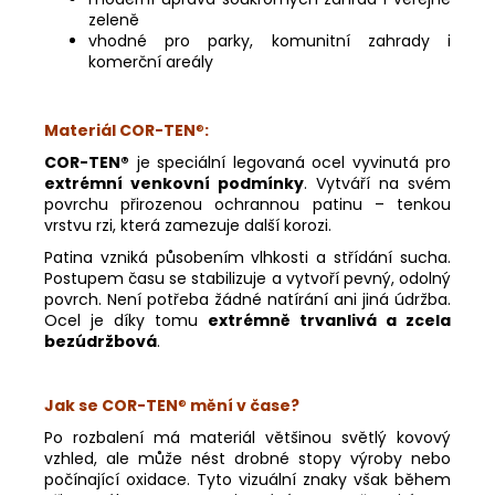
zeleně
vhodné pro parky, komunitní zahrady i
komerční areály
Materiál COR-TEN
®
:
COR-TEN®
je speciální legovaná ocel vyvinutá pro
extrémní venkovní podmínky
. Vytváří na svém
povrchu přirozenou ochrannou patinu – tenkou
vrstvu rzi, která zamezuje další korozi.
Patina vzniká působením vlhkosti a střídání sucha.
Postupem času se stabilizuje a vytvoří pevný, odolný
povrch. Není potřeba žádné natírání ani jiná údržba.
Ocel je díky tomu
extrémně trvanlivá a zcela
bezúdržbová
.
Jak se COR-TEN
®
mění v čase?
Po rozbalení má materiál většinou světlý kovový
vzhled, ale může nést drobné stopy výroby nebo
počínající oxidace. Tyto vizuální znaky však během