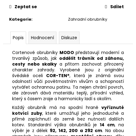
č
u
Zeptat se
Sdílet
j
Kategorie
:
Zahradní obrubníky
e
m
e
Popis
Hodnocení
Diskuze
DĚTŠKÁ
Cortenové obrubníky
MODO
představují moderní a
ŽIDLE
trvanlivý způsob, jak
oddělit trávník od záhonu,
FUXO
cesty nebo skalky
a přitom zachovat přirozený
S-
charakter zahrady. Vyrobené jsou z originální
LINE
švédské oceli
COR-TEN®
, která je známá svou
4
odolností vůči povětrnostním vlivům a schopností
390
vytvářet ochrannou patinu. Ta nejen chrání povrch,
Kč
ale zároveň dává materiálu teplý, přírodní vzhled,
který s časem zraje a harmonicky ladí s okolím.
Každý obrubník má na spodní hraně
vyříznuté
kotvící zuby
, které umožňují jeho jednoduché a
přímé zapíchnutí do země bez nutnosti dalších
kotev. Standardní výška obrubníků je
14 cm
, na
výběr je z délek
92, 142, 200 a 292 cm
. Na obou