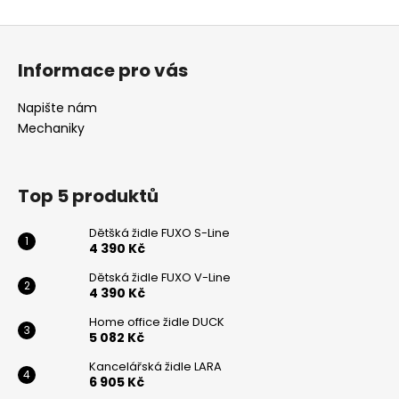
Z
á
Informace pro vás
p
a
Napište nám
t
Mechaniky
í
Top 5 produktů
Dětšká židle FUXO S-Line
4 390 Kč
Dětská židle FUXO V-Line
4 390 Kč
Home office židle DUCK
5 082 Kč
Kancelářská židle LARA
6 905 Kč