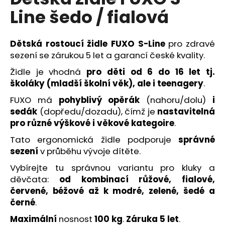
je
R
a
Line šedo / fialová
0,0
z
j
M
5
í
hvězdiček.
Dětská rostoucí židle FUXO S-Line
pro zdravé
A
t
sezení se zárukou 5 let a garancí české kvality.
?
Židle je vhodná
pro děti od 6 do 16 let tj.
školáky (mladší školní věk), ale i teenagery
.
FUXO má
pohyblivý opěrák
(nahoru/dolu)
i
sedák
(dopředu/dozadu), čímž je
nastavitelná
HLEDAT
pro různé výškové i věkové kategoire
.
Tato ergonomická židle podporuje
správné
sezení
v průběhu vývoje dítěte.
D
Vybírejte tu správnou variantu pro kluky a
o
děvčata:
od kombinací růžové, fialové,
p
červené, béžové až k modré, zelené, šedé a
o
černé
.
r
u
Maximální
nosnost
100 kg
.
Záruka 5 let
.