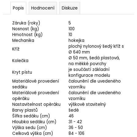
Popis
Hodnocení
Diskuze
Záruka (roky)
5
Nosnost (kg)
100
Hmotnost (kg)
10
Mechanika
hokejka
plochý nylonový šedý kříž s
Kříž
Ø 640 mm
Ø 50 mm, šedá plastová,
Kolečka
na měkké povrchy
je součástí základní
Kryt pístu
konfigurace modelu
Materiálové provedení
čalounění dle uvedeného
sedáku
vzorníku
Materiálové provedení
čalounění dle uvedeného
opěráku
vzorníku
Nastavitelnost opěráku
výškově stavitelný
Barvy plastů
šedé
Šířka sedáku (cm)
46
Hloubka sedáku (cm)
31 - 42
Výška sedu (cm)
36 - 50
Celková výška (cm)
84 - 106