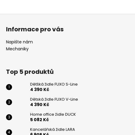
Z
á
Informace pro vás
p
Odeslat
a
Napište nám
Powered by chaterimo
t
Mechaniky
í
Top 5 produktů
Dětšká židle FUXO S-Line
4 390 Kč
Dětská židle FUXO V-Line
4 390 Kč
Home office židle DUCK
5 082 Kč
Kancelářská židle LARA
6 905 Kč