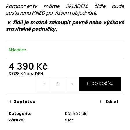
č
Komponenty máme SKLADEM, židle bude
u
sestavena HNED po Vašem objednání.
j
e
K židli je možné zakoupit pevné nebo výškově
m
stavitelné područky.
e
DĚTSKÁ
Skladem
ŽIDLE
FUXO
4 390 Kč
V-
LINE
3 628 Kč bez DPH
4
Měrná
390
DO KOŠÍKU
cena:
Kč
Zeptat se
Sdílet
Kategorie
:
Dětské židle
Záruka
:
5 let