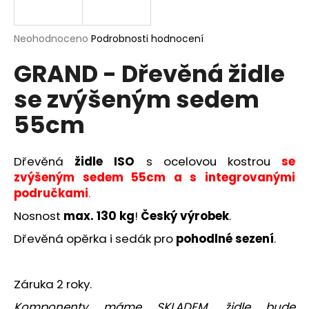
R
a
j
M
Průměrné
Neohodnoceno
Podrobnosti hodnocení
í
hodnocení
GRAND - Dřevěná židle
produktu
A
t
je
?
se zvýšeným sedem
0,0
z
55cm
5
hvězdiček.
Dřevěná
židle ISO
s ocelovou kostrou
se
HLEDAT
zvýšeným sedem 55cm a s integrovanými
područkami
.
Nosnost
max. 130 kg
!
Český výrobek
.
D
o
Dřevěná opěrka i sedák pro
pohodlné sezení
.
p
o
r
Záruka 2 roky.
u
Komponenty máme SKLADEM, židle bude