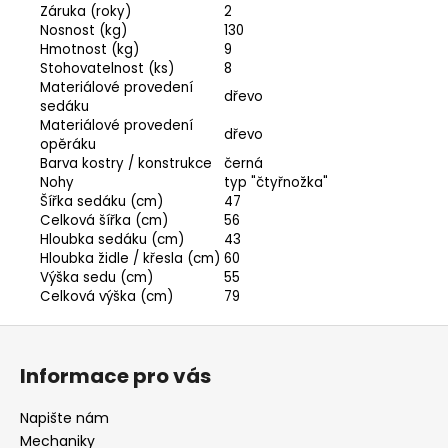
Záruka (roky)
2
Nosnost (kg)
130
Hmotnost (kg)
9
Stohovatelnost (ks)
8
Materiálové provedení
dřevo
sedáku
Materiálové provedení
dřevo
opěráku
Barva kostry / konstrukce
černá
Nohy
typ "čtyřnožka"
Šířka sedáku (cm)
47
Celková šířka (cm)
56
Hloubka sedáku (cm)
43
Hloubka židle / křesla (cm)
60
Výška sedu (cm)
55
Celková výška (cm)
79
Z
á
Informace pro vás
p
a
Napište nám
t
Mechaniky
Odeslat