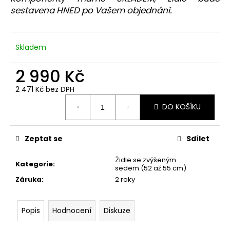
č
sestavena HNED po Vašem objednání.
u
j
e
m
Skladem
e
2 990 Kč
DĚTŠKÁ
2 471 Kč bez DPH
ŽIDLE
Měrná
FUXO
DO KOŠÍKU
cena:
S-
LINE
4
Zeptat se
Sdílet
390
Kč
Židle se zvýšeným
Kategorie
:
sedem (52 až 55 cm)
Záruka
:
2 roky
Popis
Hodnocení
Diskuze