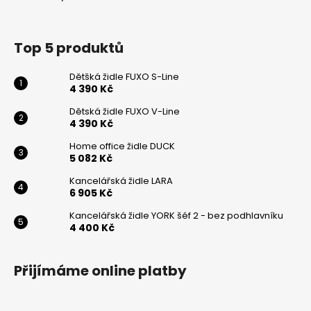
í
Powered by chaterimo
Top 5 produktů
Dětšká židle FUXO S-Line
4 390 Kč
Dětská židle FUXO V-Line
4 390 Kč
Home office židle DUCK
5 082 Kč
Kancelářská židle LARA
6 905 Kč
Kancelářská židle YORK šéf 2 - bez podhlavníku
4 400 Kč
Přijímáme online platby