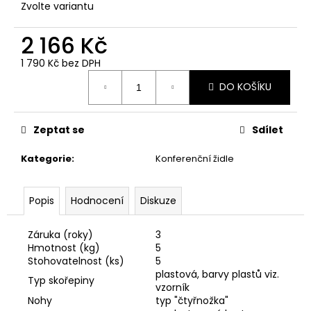
č
Zvolte variantu
u
j
2 166 Kč
e
m
1 790 Kč bez DPH
Měrná
e
DO KOŠÍKU
cena:
KANCELÁŘSKÁ
Zeptat se
Sdílet
ŽIDLE
YORK
ŠÉF
Kategorie
:
Konferenční židle
2
-
BEZ
Popis
Hodnocení
Diskuze
PODHLAVNÍKU
4
400
Záruka (roky)
3
Kč
Hmotnost (kg)
5
Stohovatelnost (ks)
5
plastová, barvy plastů viz.
Typ skořepiny
vzorník
Nohy
typ "čtyřnožka"