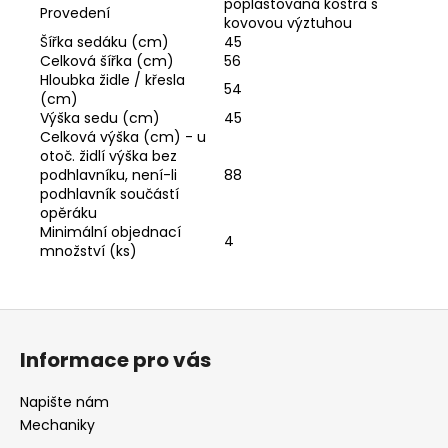
poplastovaná kostra s
Provedení
kovovou výztuhou
Šířka sedáku (cm)
45
Celková šířka (cm)
56
Hloubka židle / křesla
54
(cm)
Výška sedu (cm)
45
Celková výška (cm) - u
otoč. židlí výška bez
podhlavníku, není-li
88
podhlavník součástí
opěráku
Minimální objednací
4
množství (ks)
Z
á
Informace pro vás
p
a
Napište nám
t
Mechaniky
Odeslat