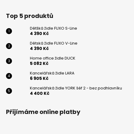
í
Powered by chaterimo
Top 5 produktů
Dětšká židle FUXO S-Line
4 390 Kč
Dětská židle FUXO V-Line
4 390 Kč
Home office židle DUCK
5 082 Kč
Kancelářská židle LARA
6 905 Kč
Kancelářská židle YORK šéf 2 - bez podhlavníku
4 400 Kč
Přijímáme online platby