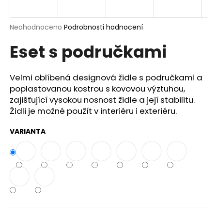
a
j
Průměrné
Neohodnoceno
Podrobnosti hodnocení
í
hodnocení
Eset s područkami
produktu
t
je
?
0,0
z
Velmi oblíbená designová židle s područkami a
5
poplastovanou kostrou s kovovou výztuhou,
hvězdiček.
zajišťující vysokou nosnost židle a její stabilitu.
Židli je možné použít v interiéru i exteriéru.
HLEDAT
VARIANTA
D
o
p
o
r
u