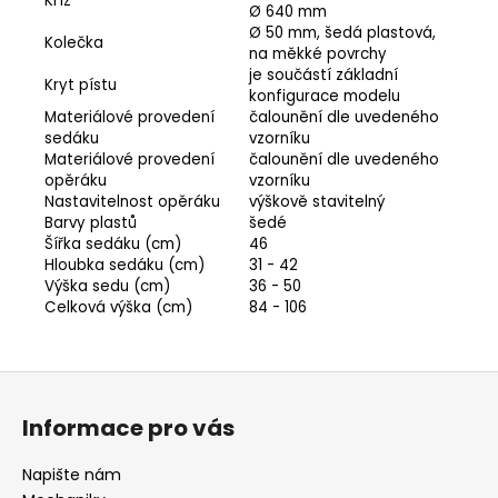
Kříž
Ø 640 mm
Ø 50 mm, šedá plastová,
Kolečka
na měkké povrchy
je součástí základní
Kryt pístu
konfigurace modelu
Materiálové provedení
čalounění dle uvedeného
sedáku
vzorníku
Materiálové provedení
čalounění dle uvedeného
opěráku
vzorníku
Nastavitelnost opěráku
výškově stavitelný
Barvy plastů
šedé
Šířka sedáku (cm)
46
Hloubka sedáku (cm)
31 - 42
Výška sedu (cm)
36 - 50
Celková výška (cm)
84 - 106
Odeslat
Z
Powered by chaterimo
á
Informace pro vás
p
a
Napište nám