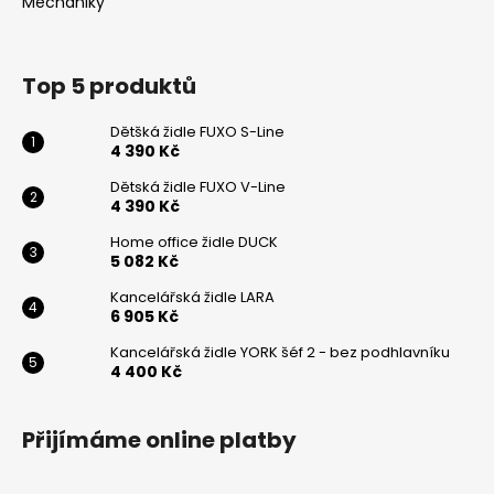
t
Mechaniky
í
Top 5 produktů
Dětšká židle FUXO S-Line
4 390 Kč
Dětská židle FUXO V-Line
4 390 Kč
Home office židle DUCK
5 082 Kč
Kancelářská židle LARA
6 905 Kč
Kancelářská židle YORK šéf 2 - bez podhlavníku
4 400 Kč
Přijímáme online platby