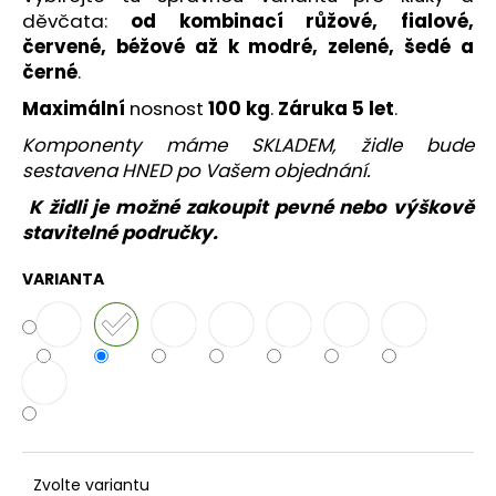
č
děvčata:
od kombinací růžové, fialové,
u
červené, béžové až k modré, zelené, šedé a
j
černé
.
e
m
Maximální
nosnost
100 kg
.
Záruka 5 let
.
e
Komponenty máme SKLADEM, židle bude
sestavena HNED po Vašem objednání.
KANCELÁŘSKÁ
K židli je možné zakoupit pevné nebo výškově
ŽIDLE
LARA
stavitelné područky.
6
905
VARIANTA
Kč
Zvolte variantu