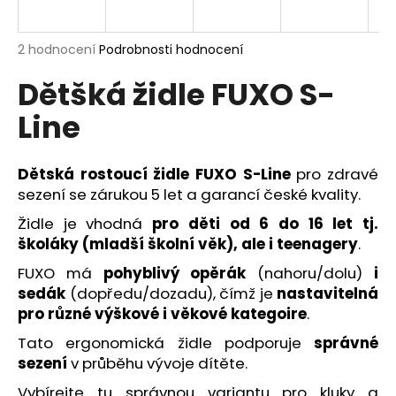
R
a
j
M
Průměrné
2 hodnocení
Podrobnosti hodnocení
í
hodnocení
Dětšká židle FUXO S-
produktu
A
t
je
?
Line
5,0
z
5
hvězdiček.
Dětská rostoucí židle FUXO S-Line
pro zdravé
sezení se zárukou 5 let a garancí české kvality.
HLEDAT
Židle je vhodná
pro děti od 6 do 16 let tj.
školáky (mladší školní věk), ale i teenagery
.
FUXO má
pohyblivý opěrák
(nahoru/dolu)
i
D
sedák
(dopředu/dozadu), čímž je
nastavitelná
o
pro různé výškové i věkové kategoire
.
p
o
Tato ergonomická židle podporuje
správné
r
sezení
v průběhu vývoje dítěte.
u
Vybírejte tu správnou variantu pro kluky a