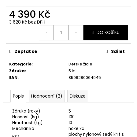
4 390 Kč
3 628 Kč bez DPH
Měrná
DO KOŠÍKU
cena:
Zeptat se
Sdílet
Kategorie
:
Dětské židle
Záruka
:
5 let
EAN
:
8596280064945
Popis
Hodnocení (2)
Diskuze
Záruka (roky)
5
Nosnost (kg)
100
Hmotnost (kg)
10
Mechanika
hokejka
plochý nylonový šedý kříž s