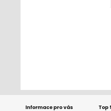
Z
á
Informace pro vás
Top 
p