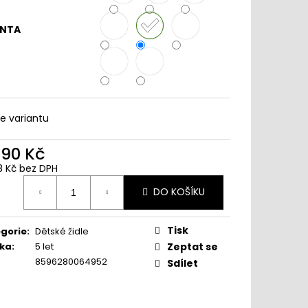
ANTA
te variantu
390 Kč
8 Kč bez DPH
ná
DO KOŠÍKU
:
Tisk
gorie
:
Dětské židle
ka
:
5 let
Zeptat se
8596280064952
Sdílet