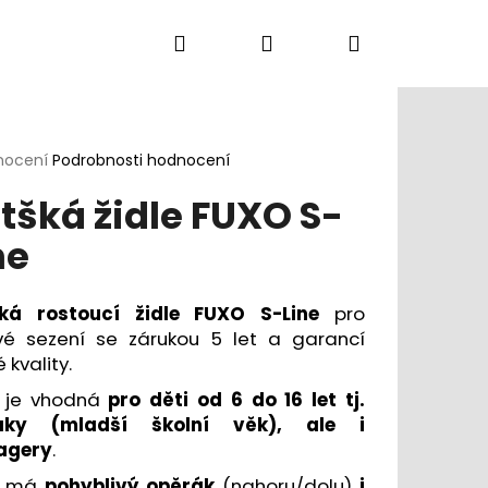
Hledat
Přihlášení
Nákupní
Kancelářská křesla
Konferenční židle
D
košík
rné
nocení
Podrobnosti hodnocení
cení
tšká židle FUXO S-
ktu
ne
ček.
ká rostoucí židle FUXO S-Line
pro
vé sezení se zárukou 5 let a garancí
 kvality.
e je vhodná
pro děti od 6 do 16 let tj.
láky (mladší školní věk), ale i
agery
.
DLE DUCK
O má
pohyblivý opěrák
(nahoru/dolu)
i