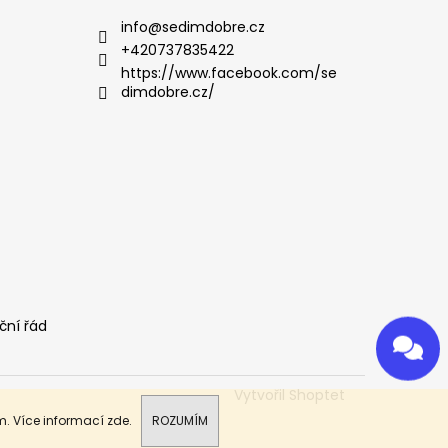
info
@
sedimdobre.cz
+420737835422
https://www.facebook.com/se
dimdobre.cz/
ční řád
Odeslat
Powered by chaterimo
Vytvořil Shoptet
m. Více informací
zde
.
ROZUMÍM