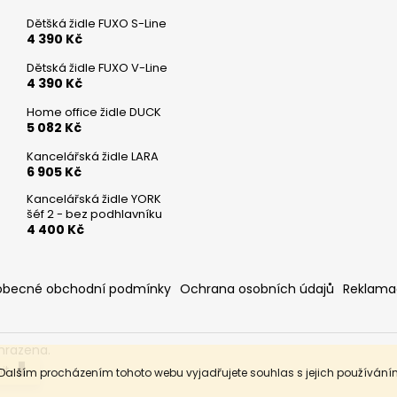
Dětšká židle FUXO S-Line
4 390 Kč
Dětská židle FUXO V-Line
4 390 Kč
Home office židle DUCK
5 082 Kč
Kancelářská židle LARA
6 905 Kč
Kancelářská židle YORK
šéf 2 - bez podhlavníku
4 400 Kč
obecné obchodní podmínky
Ochrana osobních údajů
Reklama
hrazena.
it.
 Dalším procházením tohoto webu vyjadřujete souhlas s jejich používání