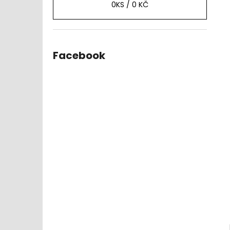
0
KS /
0 KČ
Facebook