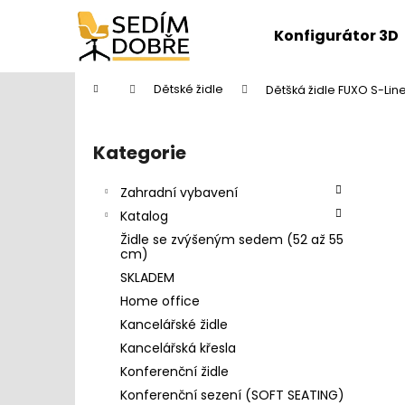
K
Přejít
na
o
Konfigurátor 3D
obsah
Zpět
Zpět
š
do
do
í
Domů
Dětské židle
Dětšká židle FUXO S-Lin
k
obchodu
obchodu
P
o
Kategorie
Přeskočit
s
kategorie
t
Zahradní vybavení
r
Katalog
a
Židle se zvýšeným sedem (52 až 55
n
cm)
n
SKLADEM
í
Home office
p
Kancelářské židle
a
Kancelářská křesla
n
Konferenční židle
DĚTŠKÁ ŽIDLE FUXO S-LINE
e
Konferenční sezení (SOFT SEATING)