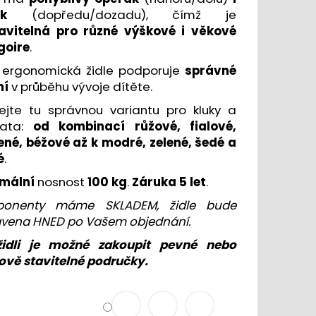
dák
(dopředu/dozadu), čímž je
avitelná pro různé výškové i věkové
goire
.
 ergonomická židle podporuje
správné
ní
v průběhu vývoje dítěte.
rejte tu správnou variantu pro kluky a
čata:
od kombinací růžové, fialové,
ené, béžové až k modré, zelené, šedé a
www.sedimdobre.cz - Chat
é
.
Sedimdobre podpora
mální
nosnost
100 kg
.
Záruka 5 let
.
onenty máme SKLADEM, židle bude
avena HNED po Vašem objednání.
dli je možné zakoupit pevné nebo
ově stavitelné područky.