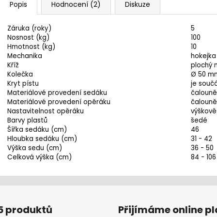
Popis
Hodnocení (2)
Diskuze
Záruka (roky)
5
Nosnost (kg)
100
Hmotnost (kg)
10
Mechanika
hokejka
Kříž
plochý 
Kolečka
Ø 50 mm
Kryt pístu
je souč
Materiálové provedení sedáku
čalouně
Materiálové provedení opěráku
čalouně
Nastavitelnost opěráku
výškově
Barvy plastů
šedé
Šířka sedáku (cm)
46
Hloubka sedáku (cm)
31 - 42
Výška sedu (cm)
36 - 50
Celková výška (cm)
84 - 106
5 produktů
Přijímáme online p