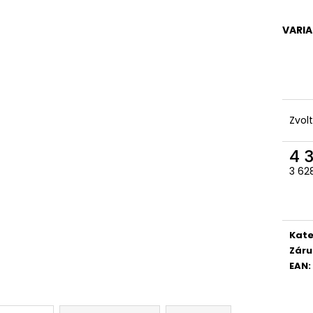
VARI
Zvol
4 
3 62
Měr
cena
Kate
Záru
EAN
: