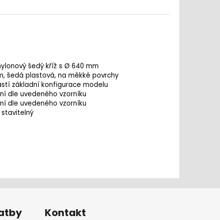
nylonový šedý kříž s Ø 640 mm
, šedá plastová, na měkké povrchy
ástí základní konfigurace modelu
ní dle uvedeného vzorníku
ní dle uvedeného vzorníku
 stavitelný
latby
Kontakt