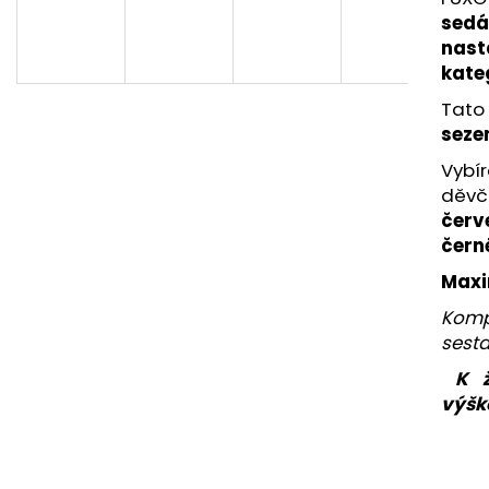
4 390 Kč
5 082 Kč
se
A
nast
kate
Tato
R
seze
Vybí
M
děv
červ
čern
A
Maxi
Komp
sest
K ži
výšk