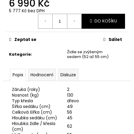
6 990 Kč
5 777 Kč bez DPH
Měrná
DO KOŠÍKU
cena:
Zeptat se
Sdílet
Židle se zvýšeným
Kategorie
:
sedem (52 až 55 cm)
Popis
Hodnocení
Diskuze
Záruka (roky)
2
Nosnost (kg)
130
Typ křesla
dřevo
Šířka sedáku (cm)
49
Celková šířka (cm)
56
Hloubka sedáku (cm)
45
Hloubka židle / křesla
62
(cm)