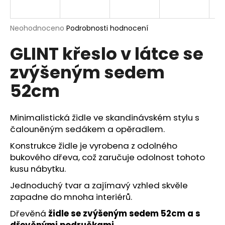
a
j
Průměrné
Neohodnoceno
Podrobnosti hodnocení
í
hodnocení
GLINT křeslo v látce se
produktu
t
je
?
zvýšeným sedem
0,0
z
52cm
5
hvězdiček.
Minimalistická židle ve skandinávském stylu s
HLEDAT
čalouněným sedákem a opěradlem.
Konstrukce židle je vyrobena z odolného
bukového dřeva, což zaručuje odolnost tohoto
D
kusu nábytku.
o
p
Jednoduchý tvar a zajímavý vzhled skvěle
o
zapadne do mnoha interiérů.
r
Dřevěná
židle
se zvýšeným sedem 52cm a s
u
dřevěnými područkami
.