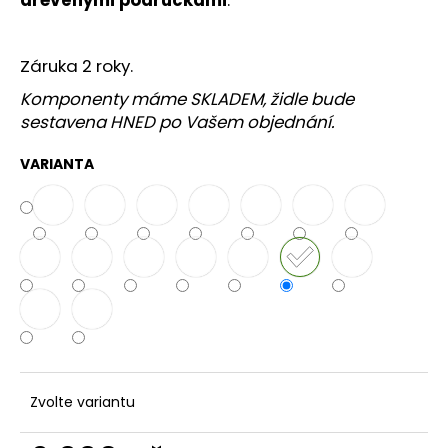
č
u
j
Záruka 2 roky.
e
m
Komponenty máme SKLADEM, židle bude
e
sestavena HNED po Vašem objednání.
VARIANTA
DĚTSKÁ
ŽIDLE
FUXO
V-
LINE
4
390
Kč
Zvolte variantu