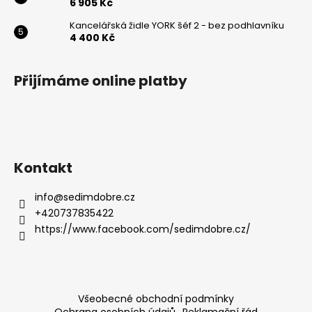
6 905 Kč
Kancelářská židle YORK šéf 2 - bez podhlavníku
4 400 Kč
Přijímáme online platby
Kontakt
info
@
sedimdobre.cz
+420737835422
https://www.facebook.com/sedimdobre.cz/
Všeobecné obchodní podmínky
Ochrana osobních údajů
Reklamační řád