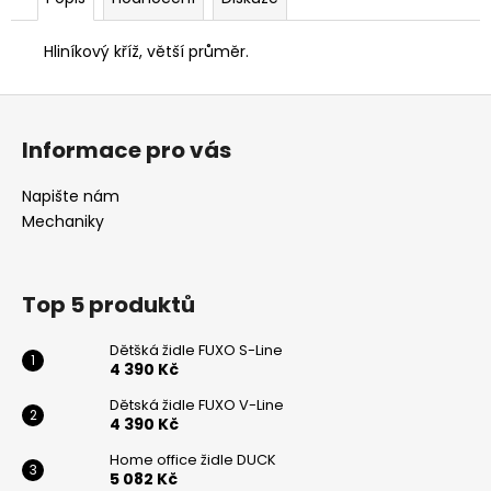
č
u
j
Hliníkový kříž, větší průměr.
e
m
Z
e
á
Informace pro vás
p
a
KANCELÁŘSKÁ
Napište nám
ŽIDLE
t
Mechaniky
LARA
í
6
905
Kč
Top 5 produktů
Dětšká židle FUXO S-Line
4 390 Kč
Dětská židle FUXO V-Line
4 390 Kč
Odeslat
Home office židle DUCK
5 082 Kč
Powered by chaterimo