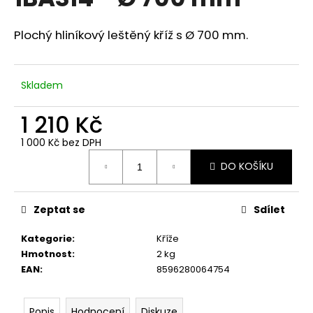
je
a
0,0
z
j
Plochý hliníkový leštěný kříž s
Ø
700 mm.
5
í
hvězdiček.
t
Skladem
?
1 210 Kč
1 000 Kč bez DPH
Měrná
HLEDAT
DO KOŠÍKU
cena:
Zeptat se
Sdílet
D
o
Kategorie
:
Kříže
p
Hmotnost
:
2 kg
o
EAN
:
8596280064754
r
u
Popis
Hodnocení
Diskuze