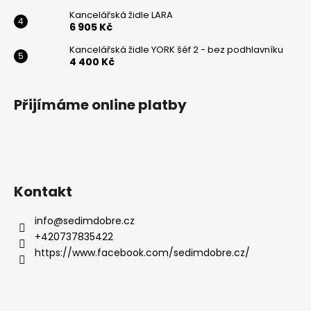
Kancelářská židle LARA
6 905 Kč
Kancelářská židle YORK šéf 2 - bez podhlavníku
4 400 Kč
Přijímáme online platby
Kontakt
info
@
sedimdobre.cz
+420737835422
https://www.facebook.com/sedimdobre.cz/