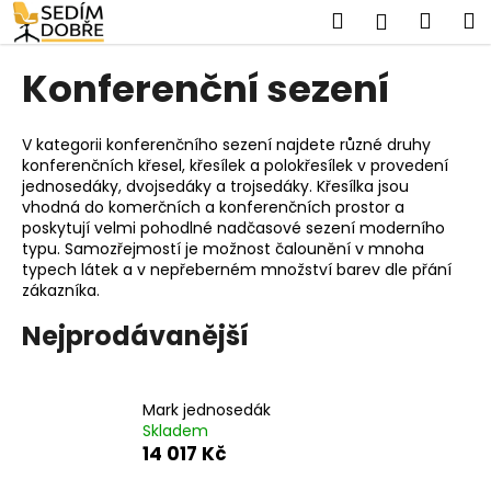
K
Přejít
Hledat
Náku
M
Přihlášen
na
o
www.sedimdobre.cz - Chat
obsah
Zpět
Zpět
košík
š
Sedimdobre podpora
Konferenční sezení
í
C
k
o
V kategorii konferenčního sezení najdete různé druhy
konferenčních křesel, křesílek a polokřesílek v provedení
p
jednosedáky, dvojsedáky a trojsedáky. Křesílka jsou
o
vhodná do komerčních a konferenčních prostor a
t
poskytují velmi pohodlné nadčasové sezení moderního
typu. Samozřejmostí je možnost čalounění v mnoha
ř
typech látek a v nepřeberném množství barev dle přání
e
zákazníka.
b
Nejprodávanější
u
j
e
Mark jednosedák
t
Skladem
14 017 Kč
e
n