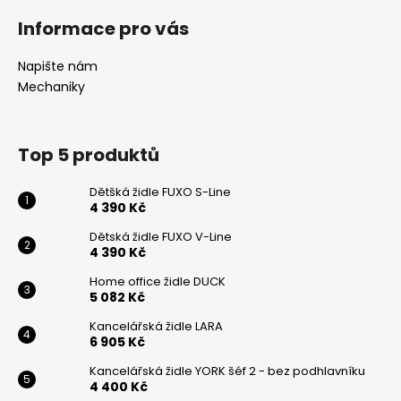
á
á
Informace pro vás
d
p
a
a
Napište nám
c
t
Mechaniky
í
í
p
r
v
Top 5 produktů
k
Odeslat
y
Dětšká židle FUXO S-Line
4 390 Kč
v
Powered by chaterimo
ý
Dětská židle FUXO V-Line
p
4 390 Kč
i
Home office židle DUCK
s
5 082 Kč
u
Kancelářská židle LARA
6 905 Kč
Kancelářská židle YORK šéf 2 - bez podhlavníku
4 400 Kč