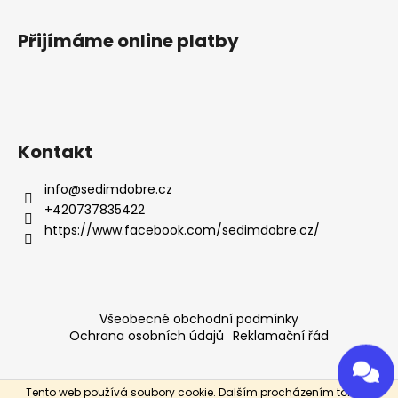
Přijímáme online platby
Kontakt
info
@
sedimdobre.cz
+420737835422
https://www.facebook.com/sedimdobre.cz/
Všeobecné obchodní podmínky
Ochrana osobních údajů
Reklamační řád
Tento web používá soubory cookie. Dalším procházením tohoto
Vytvořil Shoptet