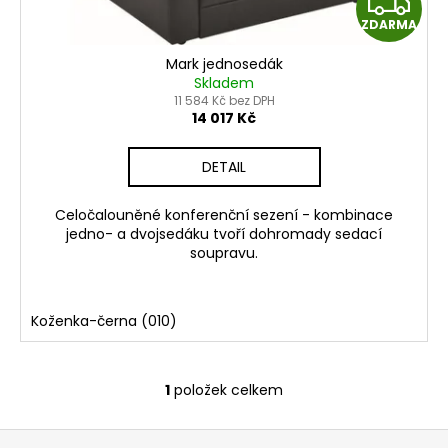
Z
č
k
u
ZDARMA
t
D
j
ů
Mark jednosedák
e
A
Skladem
m
11 584 Kč bez DPH
e
R
14 017 Kč
M
DETAIL
KANCELÁŘSKÁ
ŽIDLE
A
LARA
Celočalouněné konferenční sezení - kombinace
6
jedno- a dvojsedáku tvoří dohromady sedací
905
soupravu.
Kč
Koženka-černa (010)
1
položek celkem
O
v
Z
l