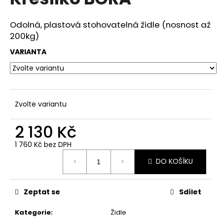
je
a
0,0
z
j
Odolná, plastová stohovatelná židle (nosnost až
5
200kg)
í
hvězdiček.
t
VARIANTA
?
Zvolte variantu
HLEDAT
2 130 Kč
1 760 Kč bez DPH
Měrná
D
DO KOŠÍKU
cena:
o
p
o
Zeptat se
Sdílet
r
u
Kategorie
:
Židle