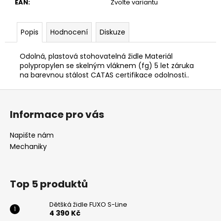
č
EAN
:
Zvolte variantu
u
j
Popis
Hodnocení
Diskuze
e
m
e
Odolná, plastová stohovatelná židle Materiál
polypropylen se skelným vláknem (fg) 5 let záruka
na barevnou stálost CATAS certifikace odolnosti..
DĚTSKÁ
Z
ŽIDLE
FUXO
á
V-
Informace pro vás
LINE
p
a
4
Napište nám
390
t
Mechaniky
Kč
í
Top 5 produktů
Dětšká židle FUXO S-Line
4 390 Kč