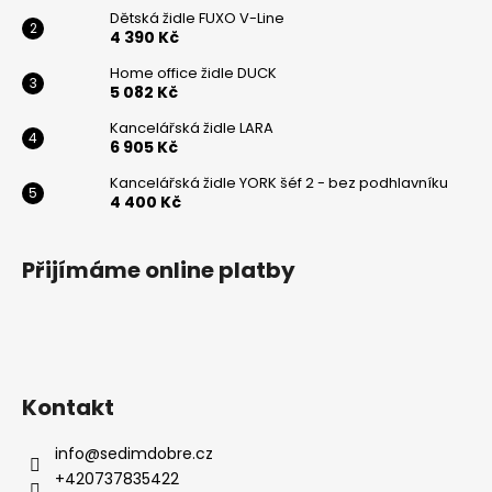
Dětská židle FUXO V-Line
Odeslat
4 390 Kč
Powered by chaterimo
Home office židle DUCK
5 082 Kč
Kancelářská židle LARA
6 905 Kč
Kancelářská židle YORK šéf 2 - bez podhlavníku
4 400 Kč
Přijímáme online platby
Kontakt
info
@
sedimdobre.cz
+420737835422