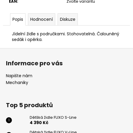
č
EAN
:
Zvolte variantu
u
j
Popis
Hodnocení
Diskuze
e
m
e
Jídelní židle s područkami. Stohovatelná. Čalouněný
sedák i opěrka.
Z
KANCELÁŘSKÁ
ŽIDLE
á
LARA
Informace pro vás
p
6
a
905
Napište nám
Kč
t
Mechaniky
í
Top 5 produktů
Dětšká židle FUXO S-Line
4 390 Kč
Dětská židle FUXO V-Line