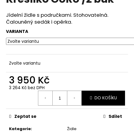
je
a
0,0
z
j
Jídelní židle s područkami. Stohovatelná.
5
Čalouněný sedák i opěrka.
í
hvězdiček.
t
VARIANTA
?
Zvolte variantu
HLEDAT
3 950 Kč
3 264 Kč bez DPH
Měrná
D
DO KOŠÍKU
cena:
o
p
o
Zeptat se
Sdílet
r
u
Kategorie
:
Židle