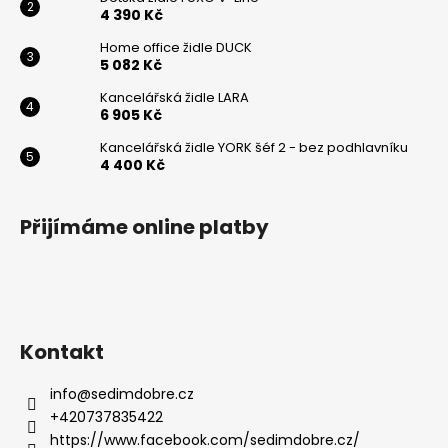
Odeslat
4 390 Kč
Home office židle DUCK
Powered by chaterimo
5 082 Kč
Kancelářská židle LARA
6 905 Kč
Kancelářská židle YORK šéf 2 - bez podhlavníku
4 400 Kč
Přijímáme online platby
Kontakt
info
@
sedimdobre.cz
+420737835422
https://www.facebook.com/sedimdobre.cz/