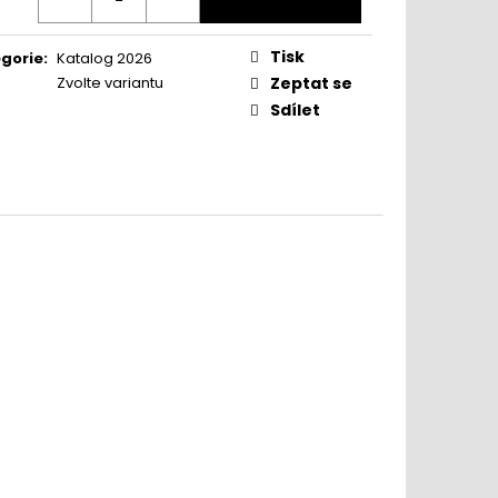
Tisk
gorie
:
Katalog 2026
www.sedimdobre.cz - Chat
Zvolte variantu
Zeptat se
Sedimdobre podpora
Sdílet