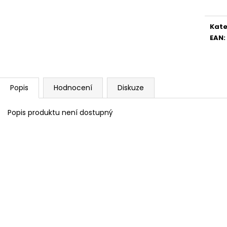
4 390 Kč
5 082 Kč
Kate
EAN
:
Popis
Hodnocení
Diskuze
Popis produktu není dostupný