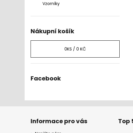
Vzorníky
Nákupní košík
0
KS /
0 KČ
Facebook
Z
á
Informace pro vás
Top 
p
a