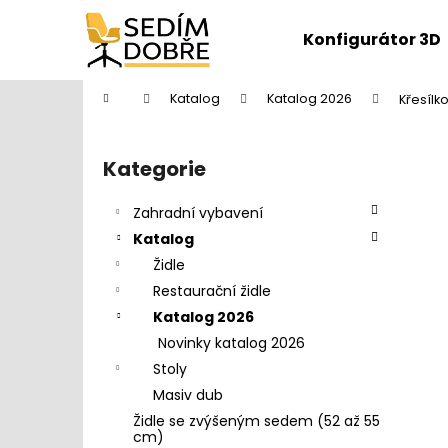
K
Přejít
na
o
Konfigurátor 3D
obsah
Zpět
Zpět
š
do
do
í
Domů
Katalog
Katalog 2026
Křesíl
k
obchodu
obchodu
P
o
Kategorie
Přeskočit
s
kategorie
t
Zahradní vybavení
r
Katalog
a
Židle
n
Restaurační židle
n
Katalog 2026
í
Novinky katalog 2026
p
Stoly
a
Masiv dub
n
Židle se zvýšeným sedem (52 až 55
DĚTŠKÁ ŽIDLE FUXO S-LINE
e
cm)