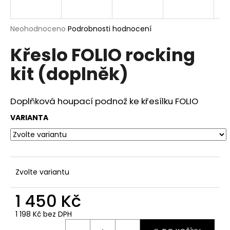
a
j
Průměrné
Neohodnoceno
Podrobnosti hodnocení
í
hodnocení
Křeslo FOLIO rocking
produktu
t
je
?
kit (doplněk)
0,0
z
5
hvězdiček.
Doplňková houpací podnož ke křesílku FOLIO
VARIANTA
HLEDAT
D
Zvolte variantu
o
p
1 450 Kč
o
r
1 198 Kč bez DPH
u
Měrná