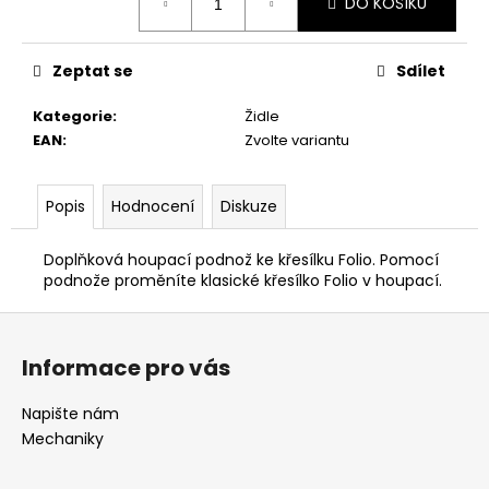
č
DO KOŠÍKU
cena:
u
j
Zeptat se
Sdílet
e
m
Kategorie
:
Židle
e
EAN
:
Zvolte variantu
DĚTSKÁ
ŽIDLE
Popis
Hodnocení
Diskuze
FUXO
V-
Doplňková houpací podnož ke křesílku Folio. Pomocí
LINE
podnože proměníte klasické křesílko Folio v houpací.
4
390
Z
Kč
á
Informace pro vás
p
a
Napište nám
t
Mechaniky
í