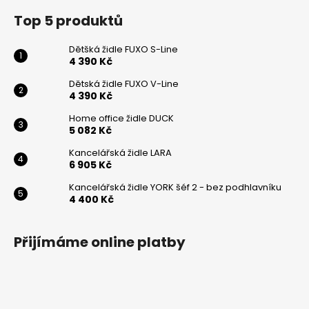
Top 5 produktů
Dětšká židle FUXO S-Line
4 390 Kč
Odeslat
Dětská židle FUXO V-Line
Powered by chaterimo
4 390 Kč
Home office židle DUCK
5 082 Kč
Kancelářská židle LARA
6 905 Kč
Kancelářská židle YORK šéf 2 - bez podhlavníku
4 400 Kč
Přijímáme online platby