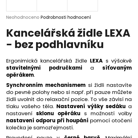
R
a
j
M
Průměrné
Neohodnoceno
Podrobnosti hodnocení
í
hodnocení
Kancelářská židle LEXA
produktu
A
t
je
?
- bez podhlavníku
0,0
z
5
hvězdiček.
Ergonimická kancelářská židle
LEXA
s výšokvě
stavitelnými područkami
a
síťovaným
HLEDAT
opěrákem
.
Synchronním mechanismem
si židli nastavíte
do pevné polohy nebo si např. při pauze můžete
D
židli uvolnit do relaxační pozice. To vše závisí na
o
tlaku vašeho těla.
Nastavení výšky sedáku
a
p
nastavení
sklonu opěráku
s možností volby
o
nastavení odporu při houpání
pomocí otočení
r
kolečka je samozřejmostí.
u
Provedení pouze v
černé barvě
. Maximální