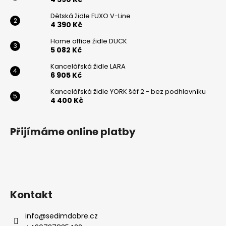
Dětská židle FUXO V-Line
4 390 Kč
Home office židle DUCK
5 082 Kč
Kancelářská židle LARA
6 905 Kč
Kancelářská židle YORK šéf 2 - bez podhlavníku
4 400 Kč
Přijímáme online platby
Kontakt
info
@
sedimdobre.cz