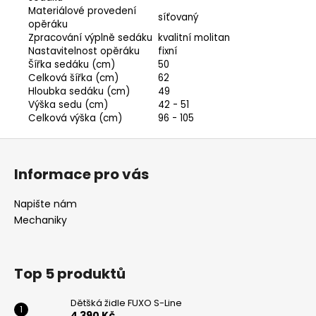
Materiálové provedení
síťovaný
opěráku
Zpracování výplně sedáku
kvalitní molitan
Nastavitelnost opěráku
fixní
Šířka sedáku (cm)
50
Celková šířka (cm)
62
Hloubka sedáku (cm)
49
Výška sedu (cm)
42 - 51
Celková výška (cm)
96 - 105
Z
Odeslat
á
Informace pro vás
p
Powered by chaterimo
a
Napište nám
t
Mechaniky
í
Top 5 produktů
Dětšká židle FUXO S-Line
4 390 Kč