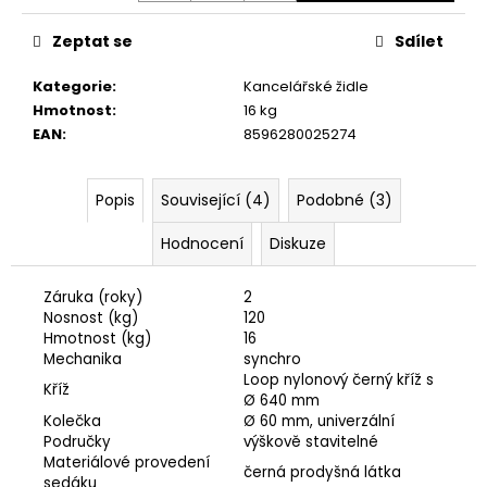
Zeptat se
Sdílet
Kategorie
:
Kancelářské židle
Hmotnost
:
16 kg
EAN
:
8596280025274
Popis
Související (4)
Podobné (3)
Hodnocení
Diskuze
Záruka (roky)
2
Nosnost (kg)
120
Hmotnost (kg)
16
Mechanika
synchro
Loop nylonový černý kříž s
Kříž
Ø 640 mm
Kolečka
Ø 60 mm, univerzální
Područky
výškově stavitelné
Materiálové provedení
černá prodyšná látka
sedáku