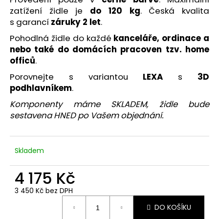
č
zatížení židle je
do 120 kg
. Česká kvalita
u
s garancí
záruky 2 let
.
j
e
Pohodlná židle do každé
kanceláře, ordinace a
m
nebo také do domácích pracoven tzv. home
e
officů
.
Porovnejte s variantou
LEXA
s
3D
KANCELÁŘSKÁ
podhlavníkem
.
ŽIDLE
LARA
Komponenty máme SKLADEM, židle bude
6
sestavena HNED po Vašem objednání.
905
Kč
Skladem
4 175 Kč
3 450 Kč bez DPH
Měrná
DO KOŠÍKU
cena: