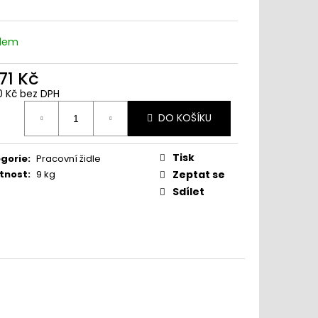
www.sedimdobre.cz - Chat
adem
Sedimdobre podpora
71 Kč
0 Kč bez DPH
ná
DO KOŠÍKU
:
Tisk
gorie
:
Pracovní židle
tnost
:
9 kg
Zeptat se
Sdílet