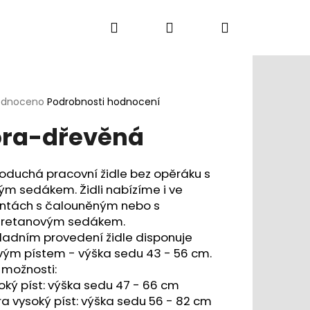
Hledat
Přihlášení
Nákupní
Kancelářská křesla
Konferenční židle
D
košík
rné
odnoceno
Podrobnosti hodnocení
cení
ra-dřevěná
ktu
oduchá pracovní židle bez opěráku s
ým sedákem. Židli nabízíme i ve
ček.
antách s čalouněným nebo s
uretanovým sedákem.
ladním provedení židle disponuje
vým pístem - výška sedu 43 - 56 cm.
 možnosti:
oký píst: výška sedu 47 - 66 cm
DLE DUCK
ra vysoký píst: výška sedu 56 - 82 cm