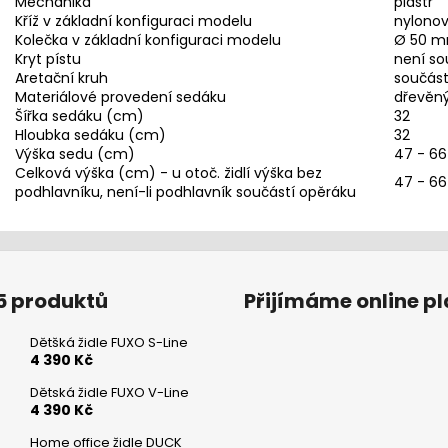
Mechanika
piastr
Kříž v základní konfiguraci modelu
nylonov
Kolečka v základní konfiguraci modelu
Ø 50 mm
Kryt pístu
není so
Aretační kruh
součást
Materiálové provedení sedáku
dřevěný
Šířka sedáku (cm)
32
Hloubka sedáku (cm)
32
Výška sedu (cm)
47 - 66
Celková výška (cm) - u otoč. židlí výška bez
47 - 66
podhlavníku, není-li podhlavník součástí opěráku
5 produktů
Přijímáme online p
Dětšká židle FUXO S-Line
4 390 Kč
Dětská židle FUXO V-Line
4 390 Kč
Home office židle DUCK