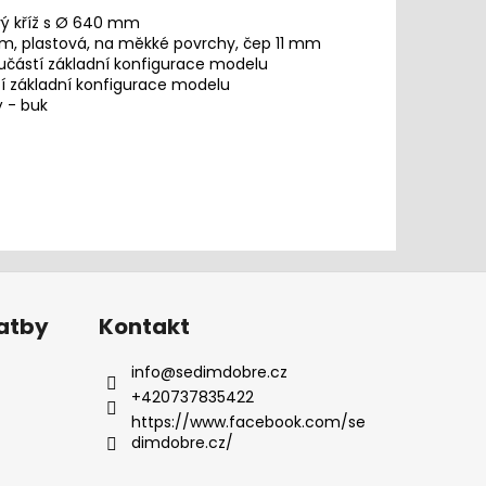
ý kříž s Ø 640 mm
, plastová, na měkké povrchy, čep 11 mm
učástí základní konfigurace modelu
í základní konfigurace modelu
 - buk
latby
Kontakt
info
@
sedimdobre.cz
+420737835422
https://www.facebook.com/se
dimdobre.cz/