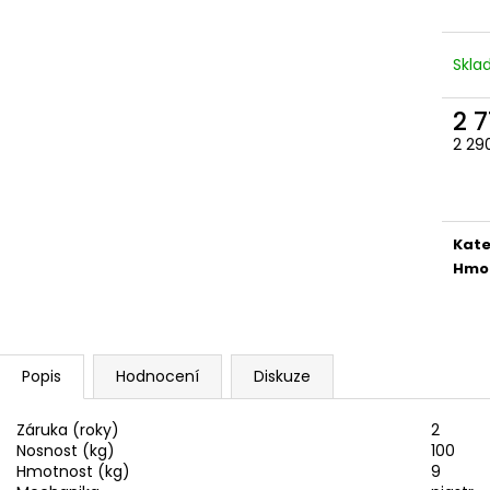
4 390 Kč
5 082 Kč
A
Skl
R
2 7
2 29
Měr
cena
M
Kate
A
Hmo
Popis
Hodnocení
Diskuze
Záruka (roky)
2
Nosnost (kg)
100
Hmotnost (kg)
9