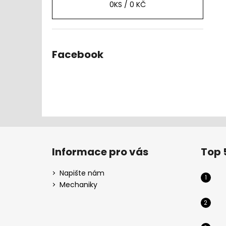
0
KS /
0 KČ
Facebook
Z
á
Informace pro vás
Top 
p
a
Napište nám
t
Mechaniky
í