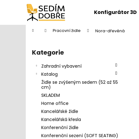
K
Přejít
na
o
Konfigurátor 3D
obsah
Zpět
Zpět
š
do
do
í
Domů
Pracovní židle
Nora-dřevěná
k
obchodu
obchodu
P
o
Kategorie
Přeskočit
s
kategorie
t
Zahradní vybavení
r
Katalog
a
Židle se zvýšeným sedem (52 až 55
n
cm)
n
SKLADEM
í
Home office
p
Kancelářské židle
a
Kancelářská křesla
n
Konferenční židle
DĚTŠKÁ ŽIDLE FUXO S-LINE
e
Konferenční sezení (SOFT SEATING)