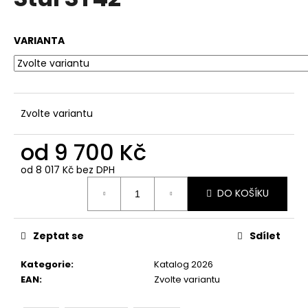
je
a
0,0
z
j
VARIANTA
5
í
hvězdiček.
t
?
Zvolte variantu
od
9 700 Kč
HLEDAT
od
8 017 Kč
bez DPH
Měrná
DO KOŠÍKU
cena:
D
o
Zeptat se
Sdílet
p
o
Kategorie
:
Katalog 2026
r
EAN
:
Zvolte variantu
u