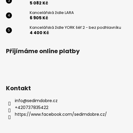
5 082 Kč
Powered by chaterimo
Kancelářská židle LARA
6 905 Kč
Kancelářská židle YORK šéf 2 - bez podhlavníku
4 400 Kč
Přijímáme online platby
Kontakt
info
@
sedimdobre.cz
+420737835422
https://www.facebook.com/sedimdobre.cz/