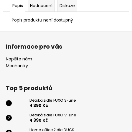
č
Popis
Hodnocení
Diskuze
u
j
e
Popis produktu není dostupný
m
e
Z
á
Informace pro vás
p
DĚTŠKÁ
ŽIDLE
a
Napište nám
FUXO
t
S-
Mechaniky
LINE
í
4
390
Top 5 produktů
Kč
Dětšká židle FUXO S-Line
4 390 Kč
Dětská židle FUXO V-Line
4 390 Kč
Odeslat
Home office židle DUCK