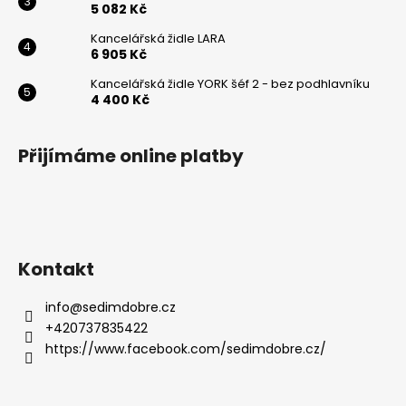
5 082 Kč
Powered by chaterimo
Kancelářská židle LARA
6 905 Kč
Kancelářská židle YORK šéf 2 - bez podhlavníku
4 400 Kč
Přijímáme online platby
Kontakt
info
@
sedimdobre.cz
+420737835422
https://www.facebook.com/sedimdobre.cz/