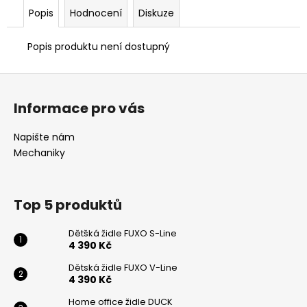
č
Popis
Hodnocení
Diskuze
u
j
e
Popis produktu není dostupný
m
e
Z
á
Informace pro vás
p
DĚTSKÁ
ŽIDLE
a
Napište nám
FUXO
t
V-
Mechaniky
LINE
í
4
390
Top 5 produktů
Kč
Dětšká židle FUXO S-Line
4 390 Kč
Dětská židle FUXO V-Line
4 390 Kč
Odeslat
Home office židle DUCK