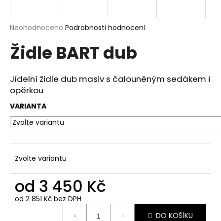
a
j
Průměrné
Neohodnoceno
Podrobnosti hodnocení
í
hodnocení
Židle BART dub
produktu
t
je
?
0,0
z
Jídelní židle dub masiv s čalouněným sedákem i
5
opěrkou
hvězdiček.
VARIANTA
HLEDAT
D
Zvolte variantu
o
p
od
3 450 Kč
o
od
2 851 Kč
bez DPH
r
Měrná
u
DO KOŠÍKU
cena: