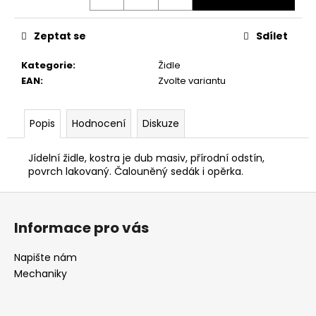
č
u
j
Zeptat se
Sdílet
e
m
Kategorie
:
Židle
e
EAN
:
Zvolte variantu
KANCELÁŘSKÁ
Popis
Hodnocení
Diskuze
ŽIDLE
LARA
Jídelní židle, kostra je dub masiv, přírodní odstín,
6
povrch lakovaný. Čalouněný sedák i opěrka.
905
Kč
Z
á
Informace pro vás
p
a
Napište nám
t
Mechaniky
í