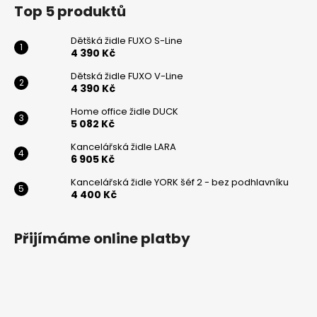
Top 5 produktů
Dětšká židle FUXO S-Line
4 390 Kč
Odeslat
Dětská židle FUXO V-Line
4 390 Kč
Powered by chaterimo
Home office židle DUCK
5 082 Kč
Kancelářská židle LARA
6 905 Kč
Kancelářská židle YORK šéf 2 - bez podhlavníku
4 400 Kč
Přijímáme online platby