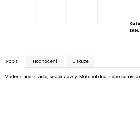
Měr
4 390 Kč
5 082 Kč
cena
Kate
EAN
:
Popis
Hodnocení
Diskuze
Moderní jídelní židle, sedák pevný. Materiál dub, nebo černý la