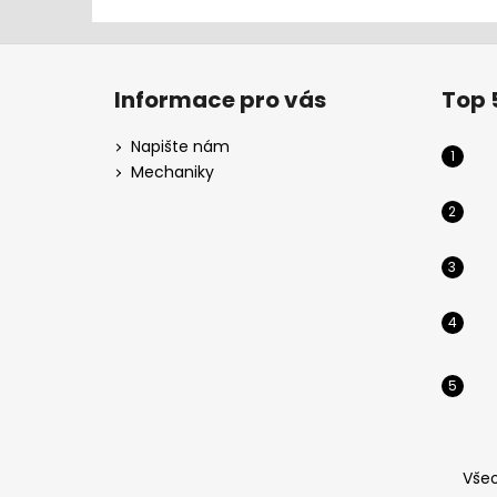
Z
á
Informace pro vás
Top 
p
a
Napište nám
t
Mechaniky
í
Vše