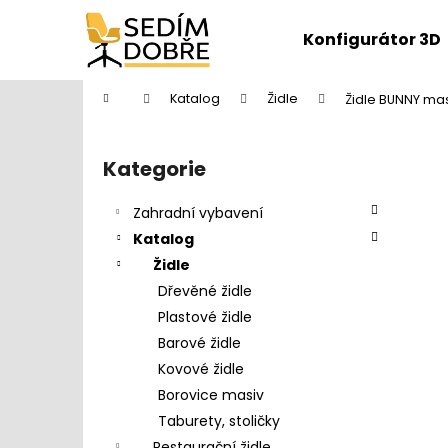
K
Přejít
na
o
Konfigurátor 3D
obsah
Zpět
Zpět
š
do
do
í
Domů
Katalog
Židle
Židle BUNNY ma
k
obchodu
obchodu
P
o
Kategorie
Přeskočit
s
kategorie
t
Zahradní vybavení
r
Katalog
a
Židle
n
Dřevěné židle
n
Plastové židle
í
Barové židle
p
Kovové židle
a
Borovice masiv
n
Taburety, stoličky
DĚTŠKÁ ŽIDLE FUXO S-LINE
e
Restaurační židle