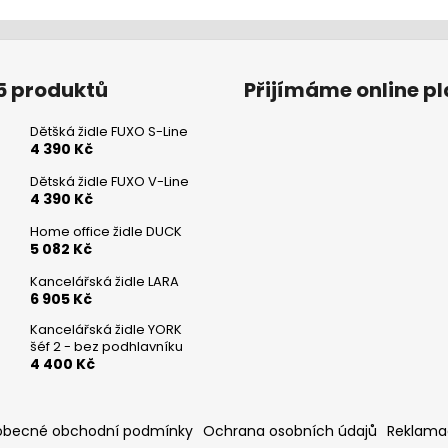
5 produktů
Přijímáme online p
Dětšká židle FUXO S-Line
4 390 Kč
Dětská židle FUXO V-Line
4 390 Kč
Home office židle DUCK
5 082 Kč
Kancelářská židle LARA
6 905 Kč
Kancelářská židle YORK
šéf 2 - bez podhlavníku
4 400 Kč
obecné obchodní podmínky
Ochrana osobních údajů
Reklama