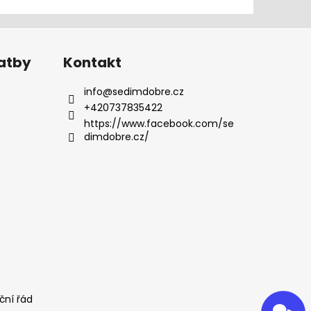
latby
Kontakt
info
@
sedimdobre.cz
+420737835422
https://www.facebook.com/se
dimdobre.cz/
ční řád
Odeslat