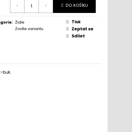
ná
DO KOŠÍKU
:
Tisk
gorie
:
Židle
Zvolte variantu
Zeptat se
www.sedimdobre.cz - Chat
Sdílet
Sedimdobre podpora
k-buk.