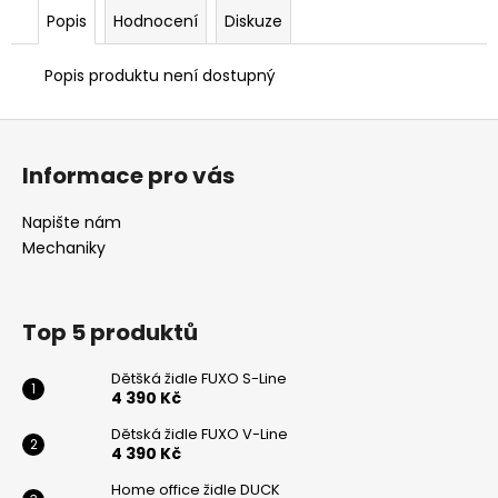
č
Popis
Hodnocení
Diskuze
u
j
e
Popis produktu není dostupný
m
e
Z
á
Informace pro vás
p
KANCELÁŘSKÁ
ŽIDLE
a
Napište nám
LARA
t
Mechaniky
6
í
905
Kč
Top 5 produktů
Dětšká židle FUXO S-Line
4 390 Kč
Dětská židle FUXO V-Line
4 390 Kč
Odeslat
Home office židle DUCK