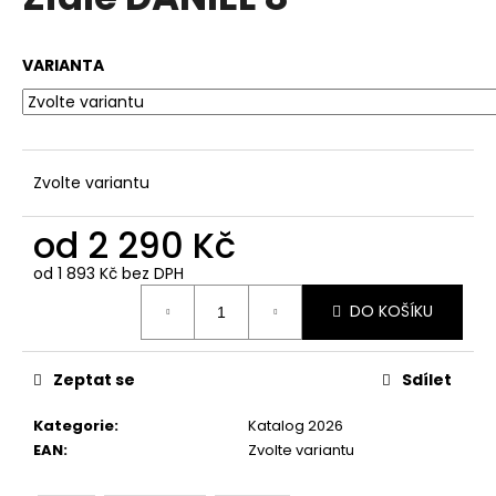
je
a
0,0
z
j
VARIANTA
5
í
hvězdiček.
t
?
Zvolte variantu
od
2 290 Kč
HLEDAT
od
1 893 Kč
bez DPH
Měrná
DO KOŠÍKU
cena:
D
o
Zeptat se
Sdílet
p
o
Kategorie
:
Katalog 2026
r
EAN
:
Zvolte variantu
u