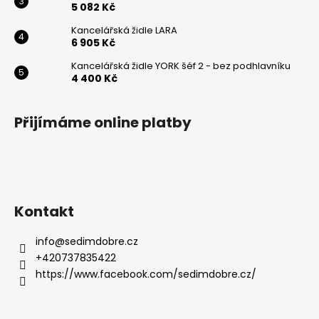
5 082 Kč
Powered by chaterimo
Kancelářská židle LARA
6 905 Kč
Kancelářská židle YORK šéf 2 - bez podhlavníku
4 400 Kč
Přijímáme online platby
Kontakt
info
@
sedimdobre.cz
+420737835422
https://www.facebook.com/sedimdobre.cz/