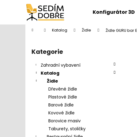
K
Přejít
na
o
Konfigurátor 3D
obsah
Zpět
Zpět
š
do
do
í
Domů
Katalog
Židle
Židle GURU bar 
k
obchodu
obchodu
P
o
Kategorie
Přeskočit
s
kategorie
t
Zahradní vybavení
r
Katalog
a
Židle
n
Dřevěné židle
n
Plastové židle
í
Barové židle
p
Kovové židle
a
Borovice masiv
n
Taburety, stoličky
DĚTŠKÁ ŽIDLE FUXO S-LINE
e
Restaurační židle