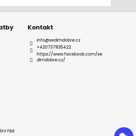
latby
Kontakt
info
@
sedimdobre.cz
+420737835422
https://www.facebook.com/se
dimdobre.cz/
ční řád
Odeslat