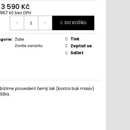
d
3 590 Kč
 967 Kč
bez DPH
ná
DO KOŠÍKU
:
www.sedimdobre.cz - Chat
Tisk
gorie
:
Židle
Sedimdobre podpora
Zvolte variantu
Zeptat se
Sdílet
abízíme provedení černý lak (kostra buk masiv)
ižka.