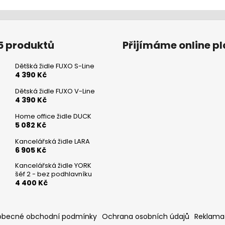
5 produktů
Přijímáme online p
Dětšká židle FUXO S-Line
4 390 Kč
Dětská židle FUXO V-Line
4 390 Kč
Home office židle DUCK
5 082 Kč
Kancelářská židle LARA
6 905 Kč
Kancelářská židle YORK
šéf 2 - bez podhlavníku
4 400 Kč
obecné obchodní podmínky
Ochrana osobních údajů
Reklama