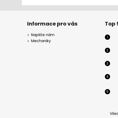
Z
á
Informace pro vás
Top 
p
a
Napište nám
t
Mechaniky
í
Vše