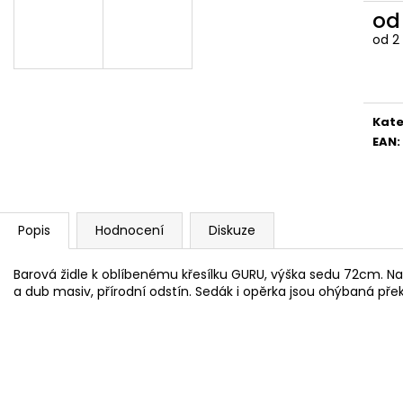
4 390 Kč
5 082 Kč
o
od
2
Měr
cena
Kate
EAN
:
Popis
Hodnocení
Diskuze
Barová židle k oblíbenému křesílku GURU, výška sedu 72cm. N
a dub masiv, přírodní odstín. Sedák i opěrka jsou ohýbaná překl