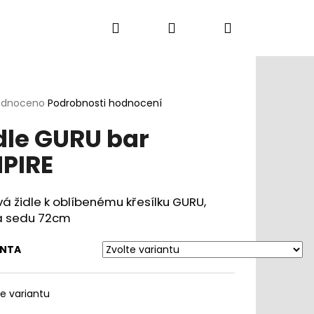
Hledat
Přihlášení
Nákupní
Kancelářská křesla
Konferenční židle
D
košík
rné
odnoceno
Podrobnosti hodnocení
cení
dle GURU bar
ktu
PIRE
ček.
á židle k oblíbenému křesílku GURU,
a sedu 72cm
ANTA
te variantu
DLE DUCK