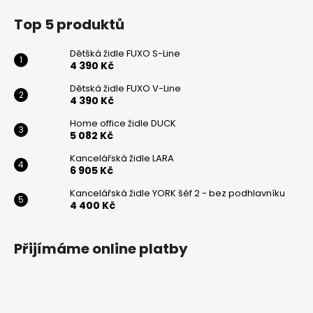
Top 5 produktů
Dětšká židle FUXO S-Line
4 390 Kč
Odeslat
Dětská židle FUXO V-Line
Powered by chaterimo
4 390 Kč
Home office židle DUCK
5 082 Kč
Kancelářská židle LARA
6 905 Kč
Kancelářská židle YORK šéf 2 - bez podhlavníku
4 400 Kč
Přijímáme online platby