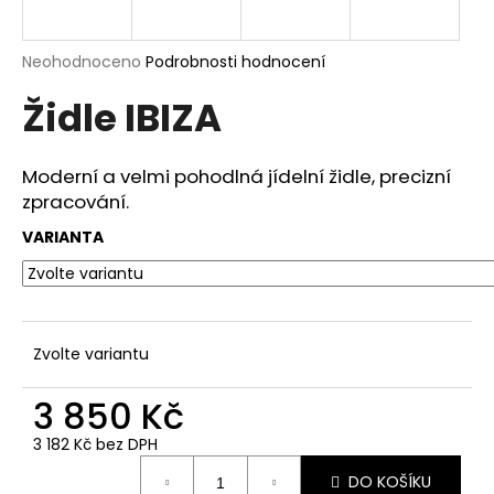
a
j
Průměrné
Neohodnoceno
Podrobnosti hodnocení
í
hodnocení
Židle IBIZA
produktu
t
je
?
0,0
z
Moderní a velmi pohodlná jídelní židle, precizní
5
zpracování.
hvězdiček.
VARIANTA
HLEDAT
D
Zvolte variantu
o
p
3 850 Kč
o
3 182 Kč bez DPH
r
Měrná
u
DO KOŠÍKU
cena: