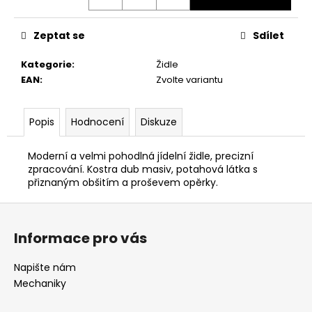
č
u
j
Zeptat se
Sdílet
e
m
Kategorie
:
Židle
e
EAN
:
Zvolte variantu
HOME
Popis
Hodnocení
Diskuze
OFFICE
ŽIDLE
DUCK
Moderní a velmi pohodlná jídelní židle, precizní
zpracování. Kostra dub masiv, potahová látka s
5
přiznaným obšitím a proševem opěrky.
082
Kč
Z
á
Informace pro vás
p
a
Napište nám
t
Mechaniky
í