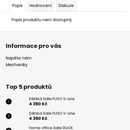
č
Popis
Hodnocení
Diskuze
u
j
e
Popis produktu není dostupný
m
e
Z
á
Informace pro vás
p
HOME
OFFICE
a
Napište nám
ŽIDLE
t
DUCK
Mechaniky
í
5
082
Kč
Top 5 produktů
Dětšká židle FUXO S-Line
4 390 Kč
Dětská židle FUXO V-Line
4 390 Kč
Odeslat
Home office židle DUCK