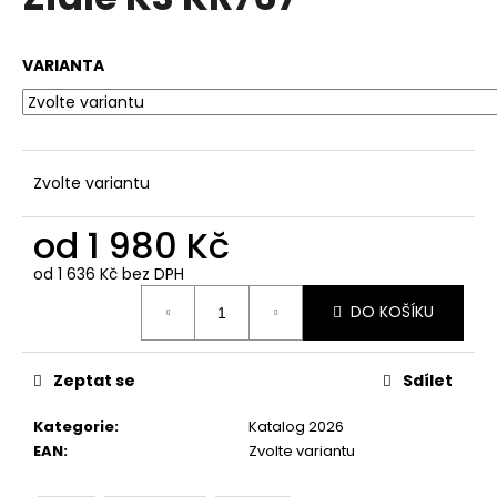
je
a
0,0
z
j
VARIANTA
5
í
hvězdiček.
t
?
Zvolte variantu
od
1 980 Kč
HLEDAT
od
1 636 Kč
bez DPH
Měrná
DO KOŠÍKU
cena:
D
o
Zeptat se
Sdílet
p
o
Kategorie
:
Katalog 2026
r
EAN
:
Zvolte variantu
u