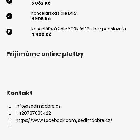
5 082 Kč
Powered by chaterimo
Kancelářská židle LARA
6 905 Kč
Kancelářská židle YORK šéf 2 - bez podhlavníku
4 400 Kč
Přijímáme online platby
Kontakt
info
@
sedimdobre.cz
+420737835422
https://www.facebook.com/sedimdobre.cz/