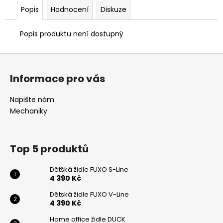
č
Popis
Hodnocení
Diskuze
u
j
e
Popis produktu není dostupný
m
e
Z
á
Informace pro vás
p
HOME
OFFICE
a
Napište nám
ŽIDLE
t
DUCK
Mechaniky
í
5
082
Kč
Top 5 produktů
Dětšká židle FUXO S-Line
4 390 Kč
Dětská židle FUXO V-Line
4 390 Kč
Odeslat
Home office židle DUCK