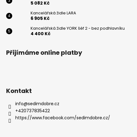
5 082 Kč
Powered by chaterimo
Kancelářská židle LARA
6 905 Kč
Kancelářská židle YORK šéf 2 - bez podhlavníku
4 400 Kč
Přijímáme online platby
Kontakt
info
@
sedimdobre.cz
+420737835422
https://www.facebook.com/sedimdobre.cz/