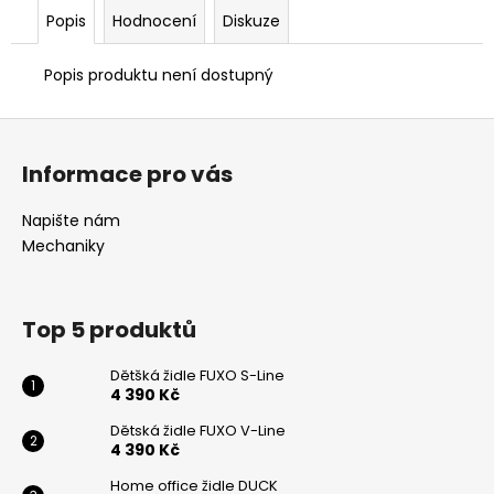
č
Popis
Hodnocení
Diskuze
u
j
e
Popis produktu není dostupný
m
e
Z
á
Informace pro vás
p
KANCELÁŘSKÁ
ŽIDLE
a
Napište nám
LARA
t
Mechaniky
6
í
905
Kč
Top 5 produktů
Dětšká židle FUXO S-Line
4 390 Kč
Dětská židle FUXO V-Line
4 390 Kč
Odeslat
Home office židle DUCK