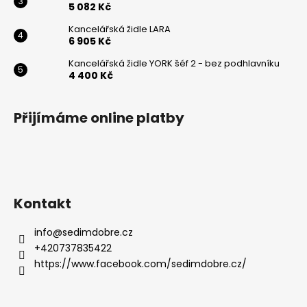
5 082 Kč
Powered by chaterimo
Kancelářská židle LARA
6 905 Kč
Kancelářská židle YORK šéf 2 - bez podhlavníku
4 400 Kč
Přijímáme online platby
Kontakt
info
@
sedimdobre.cz
+420737835422
https://www.facebook.com/sedimdobre.cz/