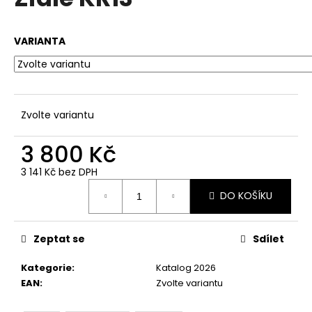
je
a
0,0
z
j
VARIANTA
5
í
hvězdiček.
t
?
Zvolte variantu
3 800 Kč
HLEDAT
3 141 Kč bez DPH
Měrná
DO KOŠÍKU
cena:
D
o
Zeptat se
Sdílet
p
o
Kategorie
:
Katalog 2026
r
EAN
:
Zvolte variantu
u