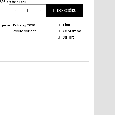
 636 Kč
bez DPH
ná
DO KOŠÍKU
:
www.sedimdobre.cz - Chat
Tisk
Sedimdobre podpora
gorie
:
Katalog 2026
Zvolte variantu
Zeptat se
Sdílet