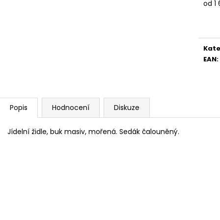
od
1
4 390 Kč
5 082 Kč
Měr
cena
Kate
EAN
:
Popis
Hodnocení
Diskuze
Jídelní židle, buk masiv, mořená. Sedák čalouněný.