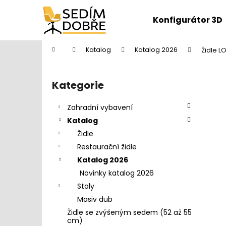
K
Přejít
na
o
Konfigurátor 3D
obsah
Zpět
Zpět
š
do
do
í
Domů
Katalog
Katalog 2026
Židle L
k
obchodu
obchodu
P
o
Kategorie
Přeskočit
s
kategorie
t
Zahradní vybavení
r
Katalog
a
Židle
n
Restaurační židle
n
Katalog 2026
í
Novinky katalog 2026
p
Stoly
a
Masiv dub
n
Židle se zvýšeným sedem (52 až 55
DĚTŠKÁ ŽIDLE FUXO S-LINE
e
cm)