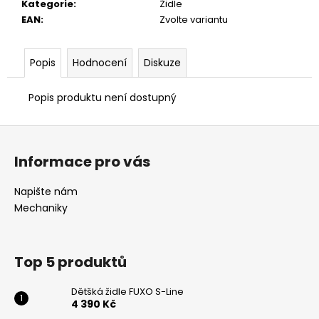
č
Kategorie
:
Židle
u
EAN
:
Zvolte variantu
j
e
m
Popis
Hodnocení
Diskuze
e
Popis produktu není dostupný
KANCELÁŘSKÁ
Z
ŽIDLE
YORK
á
ŠÉF
Informace pro vás
p
2
-
a
Napište nám
BEZ
t
PODHLAVNÍKU
Mechaniky
í
4
400
Kč
Top 5 produktů
Dětšká židle FUXO S-Line
4 390 Kč