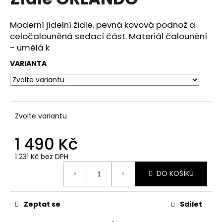
je
a
0,0
z
j
Moderní jídelní židle. pevná kovová podnož a
5
celočalouněná sedací část. Materiál čalounění
í
hvězdiček.
- umělá k
t
?
VARIANTA
HLEDAT
Zvolte variantu
1 490 Kč
D
1 231 Kč bez DPH
Měrná
o
DO KOŠÍKU
cena:
p
o
r
Zeptat se
Sdílet
u