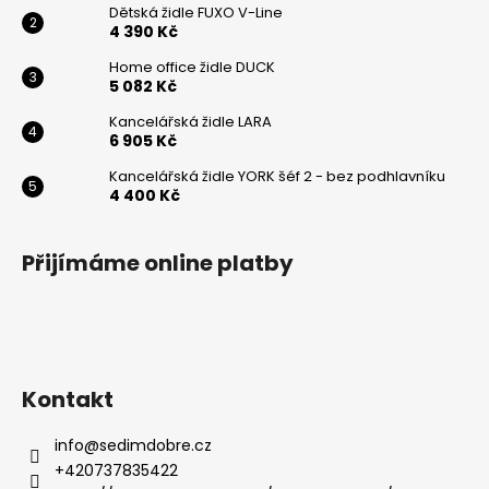
Dětská židle FUXO V-Line
Odeslat
4 390 Kč
Powered by chaterimo
Home office židle DUCK
5 082 Kč
Kancelářská židle LARA
6 905 Kč
Kancelářská židle YORK šéf 2 - bez podhlavníku
4 400 Kč
Přijímáme online platby
Kontakt
info
@
sedimdobre.cz
+420737835422