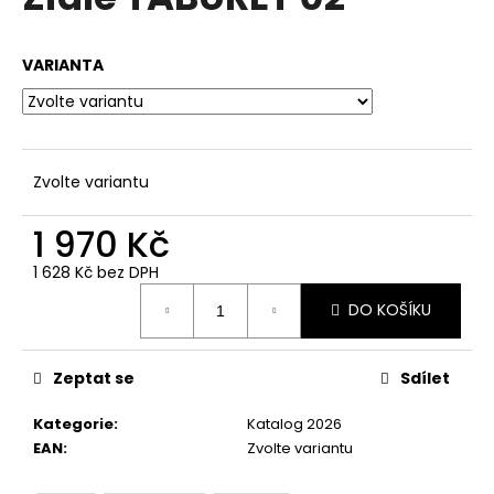
je
a
0,0
z
j
VARIANTA
5
í
hvězdiček.
t
?
Zvolte variantu
1 970 Kč
HLEDAT
1 628 Kč bez DPH
Měrná
DO KOŠÍKU
cena:
D
o
Zeptat se
Sdílet
p
o
Kategorie
:
Katalog 2026
r
EAN
:
Zvolte variantu
u