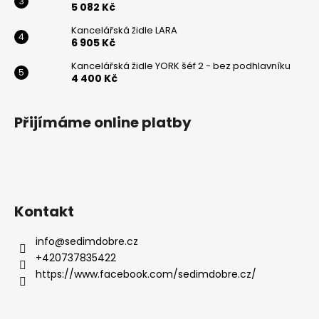
5 082 Kč
Powered by chaterimo
Kancelářská židle LARA
6 905 Kč
Kancelářská židle YORK šéf 2 - bez podhlavníku
4 400 Kč
Přijímáme online platby
Kontakt
info
@
sedimdobre.cz
+420737835422
https://www.facebook.com/sedimdobre.cz/