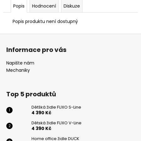
č
Popis
Hodnocení
Diskuze
u
j
e
Popis produktu není dostupný
m
e
Z
á
Informace pro vás
p
HOME
OFFICE
a
Napište nám
ŽIDLE
t
DUCK
Mechaniky
í
5
082
Kč
Top 5 produktů
Dětšká židle FUXO S-Line
4 390 Kč
Dětská židle FUXO V-Line
4 390 Kč
Odeslat
Home office židle DUCK