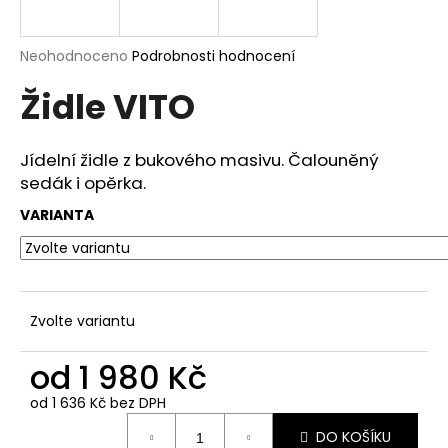
a
j
Průměrné
Neohodnoceno
Podrobnosti hodnocení
í
hodnocení
Židle VITO
produktu
t
je
?
0,0
z
Jídelní židle z bukového masivu. Čalouněný
5
sedák i opěrka.
hvězdiček.
VARIANTA
HLEDAT
D
Zvolte variantu
o
p
od
1 980 Kč
o
od
1 636 Kč
bez DPH
r
Měrná
u
DO KOŠÍKU
cena: