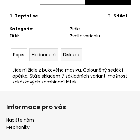
č
u
j
Zeptat se
Sdílet
e
m
Kategorie
:
Židle
e
EAN
:
Zvolte variantu
KANCELÁŘSKÁ
Popis
Hodnocení
Diskuze
ŽIDLE
LARA
Jídelní židle z bukového masivu. Čalouněný sedák i
6
opěrka. Stále skladem 7 základních variant, možnost
905
zakázkových kombinací látek.
Kč
Z
á
Informace pro vás
p
a
Napište nám
t
Mechaniky
í