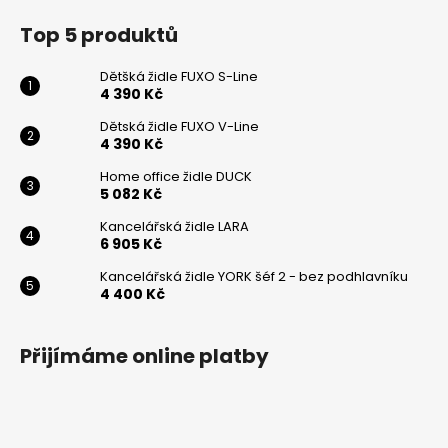
Top 5 produktů
Dětšká židle FUXO S-Line
4 390 Kč
Odeslat
Dětská židle FUXO V-Line
Powered by chaterimo
4 390 Kč
Home office židle DUCK
5 082 Kč
Kancelářská židle LARA
6 905 Kč
Kancelářská židle YORK šéf 2 - bez podhlavníku
4 400 Kč
Přijímáme online platby