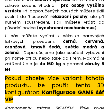
č
zdravé sezení. Vhodná i
pro osoby vyššího
u
vzrůstu
. Při doporučených pauzách můžete židli
j
e
uvolnit do "houpavé"
relaxační polohy
, ale při
m
nutném soustředění, židli můžete vrátit do
e
původní pozice (
synchronní mechanismus
).
U nás můžete vybírat z několika barevných
látkových provedení:
černá, červená,
HOME
OFFICE
oranžová, tmavě šedá, světle modrá
a
ŽIDLE
zelená
. Doporučujeme jako součást vybavení
DUCK
při home officu nebo také do firem. Maximální
5
zatížení židle je
do 160 kg
s garancí
záruky 5
082
Kč
let
.
Pokud chcete více variant tohoto
produktu, lze použít tento 3D
konfigurátor:
Konfigurace GAME šéf
VIP
Komponenty máme SKLADEM, židle bude