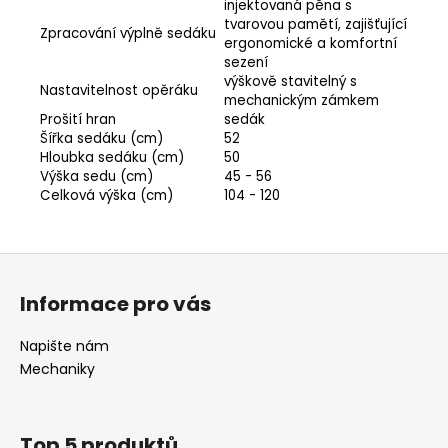
injektovaná pěna s
tvarovou pamětí, zajišťující
Zpracování výplně sedáku
ergonomické a komfortní
sezení
výškově stavitelný s
Nastavitelnost opěráku
mechanickým zámkem
Prošití hran
sedák
Odeslat
Šířka sedáku (cm)
52
Hloubka sedáku (cm)
50
Powered by chaterimo
Výška sedu (cm)
45 - 56
Celková výška (cm)
104 - 120
Z
á
Informace pro vás
p
a
Napište nám
t
Mechaniky
í
Top 5 produktů