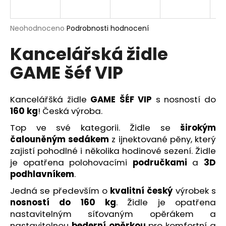
R
a
j
M
Průměrné
Neohodnoceno
Podrobnosti hodnocení
í
hodnocení
Kancelářská židle
produktu
A
t
je
?
GAME šéf VIP
0,0
z
5
hvězdiček.
Kancelářšká židle
GAME ŠÉF VIP
s nosností do
160 kg
! Česká výroba.
HLEDAT
Top ve své kategorii. Židle se
širokým
čalouněným sedákem
z ijnektované pěny, který
zajistí pohodlné i několika hodinové sezení. Židle
D
je opatřena polohovacími
područkami
a
3D
o
podhlavníkem
.
p
Jedná se především o
kvalitní český
výrobek s
o
nosností do 160 kg
. Židle je opatřena
r
nastavitelným síťovaným opěrákem a
u
nastavitelnou
bederní opěrkou
pro komfortní a