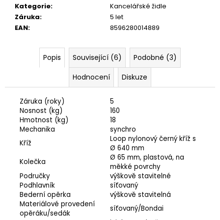
Kategorie
:
Kancelářské židle
Záruka
:
5 let
EAN
:
8596280014889
Popis
Související (6)
Podobné (3)
Hodnocení
Diskuze
Záruka (roky)
5
Nosnost (kg)
160
Hmotnost (kg)
18
Mechanika
synchro
Loop nylonový černý kříž s
Kříž
Ø 640 mm
Ø 65 mm, plastová, na
Kolečka
měkké povrchy
Područky
výškově stavitelné
Podhlavník
síťovaný
Bederní opěrka
výškově stavitelná
Materiálové provedení
síťovaný/Bondai
opěráku/sedák