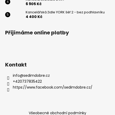
6 905 Kč
Kancelářská židle YORK šéf 2 - bez podhlavníku
4 400 Kč
Přijímáme online platby
Kontakt
info
@
sedimdobre.cz
+420737835422
https://www.facebook.com/sedimdobre.cz/
Všeobecné obchodní podmínky