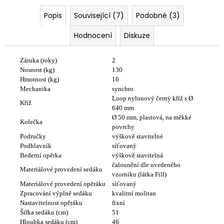
Popis
Související (7)
Podobné (3)
Hodnocení
Diskuze
Záruka (roky)
2
Nosnost (kg)
130
Hmotnost (kg)
16
Mechanika
synchro
Loop nylonový černý kříž s Ø
Kříž
640 mm
Ø 50 mm, plastová, na měkké
Kolečka
povrchy
Područky
výškově stavitelné
Podhlavník
síťovaný
Bederní opěrka
výškově stavitelná
čalounění dle uvedeného
Materiálové provedení sedáku
vzorníku (látka Fill)
Materiálové provedení opěráku
síťovaný
Zpracování výplně sedáku
kvalitní molitan
Nastavitelnost opěráku
fixní
Šířka sedáku (cm)
51
Odeslat
Hloubka sedáku (cm)
46