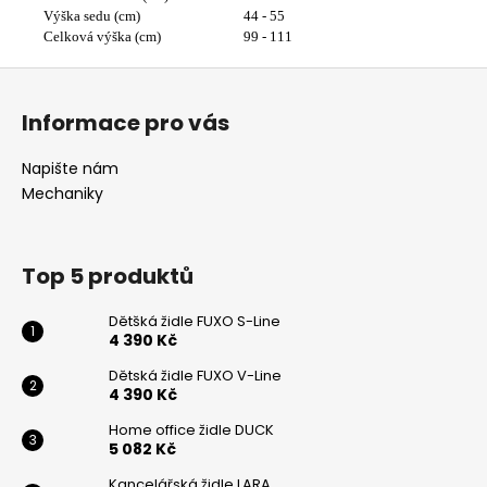
Výška sedu (cm)
44 - 55
Powered by chaterimo
Celková výška (cm)
99 - 111
Z
á
Informace pro vás
p
a
Napište nám
t
Mechaniky
í
Top 5 produktů
Dětšká židle FUXO S-Line
4 390 Kč
Dětská židle FUXO V-Line
4 390 Kč
Home office židle DUCK
5 082 Kč
Kancelářská židle LARA