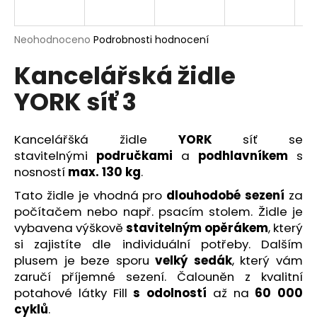
R
a
j
M
Průměrné
Neohodnoceno
Podrobnosti hodnocení
í
hodnocení
Kancelářská židle
produktu
A
t
je
?
YORK síť 3
0,0
z
5
hvězdiček.
Kancelářšká židle
YORK
síť se
stavitelnými
područkami
a
podhlavníkem
s
HLEDAT
nosností
max. 130 kg
.
Tato židle je vhodná pro
dlouhodobé sezení
za
počítačem nebo např. psacím stolem. Židle je
D
vybavena výškově
stavitelným opěrákem
, který
o
si zajistíte dle individuální potřeby. Dalším
p
plusem je beze sporu
velký sedák
, který vám
o
zaručí příjemné sezení. Čalouněn z kvalitní
r
potahové látky Fill
s odolností
až na
60 000
u
cyklů
.