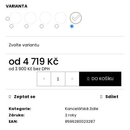
VARIANTA
Zvolte variantu
od
4 719 Kč
od
3 900 Kč
bez DPH
Měrná
DO KOŠÍKU
cena:
Zeptat se
Sdílet
Kategorie
:
Kancelářské židle
Záruka
:
2 roky
EAN
:
8596280023287