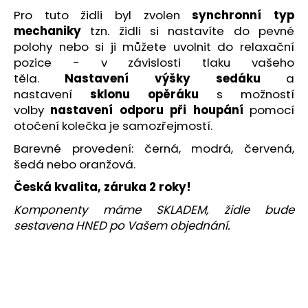
č
Pro tuto židli byl zvolen
synchronní typ
u
mechaniky
tzn. židli si
nastavíte do pevné
j
e
polohy nebo si ji můžete uvolnit do relaxační
m
pozice - v závislosti tlaku vašeho
e
těla.
Nastavení výšky sedáku
a
nastavení
sklonu opěráku
s možností
volby
nastavení odporu při houpání
pomocí
DĚTSKÁ
otočení kolečka je samozřejmostí.
ŽIDLE
FUXO
Barevné provedení: černá, modrá, červená,
V-
šedá nebo oranžová.
LINE
4
Česká kvalita, záruka 2 roky!
390
Kč
Komponenty máme SKLADEM, židle bude
sestavena HNED po Vašem objednání.