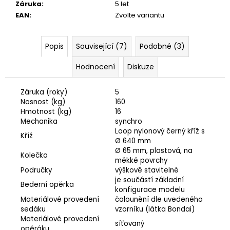
Záruka
:
5 let
EAN
:
Zvolte variantu
Popis
Související (7)
Podobné (3)
Hodnocení
Diskuze
Záruka (roky)
5
Nosnost (kg)
160
Hmotnost (kg)
16
Mechanika
synchro
Loop nylonový černý kříž s
Kříž
Ø 640 mm
Ø 65 mm, plastová, na
Kolečka
měkké povrchy
Područky
výškově stavitelné
je součástí základní
Bederní opěrka
konfigurace modelu
Materiálové provedení
čalounění dle uvedeného
sedáku
vzorníku (látka Bondai)
Materiálové provedení
síťovaný
opěráku