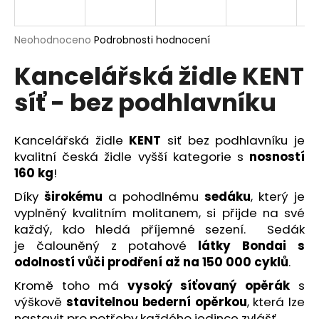
R
a
j
M
Průměrné
Neohodnoceno
Podrobnosti hodnocení
í
hodnocení
Kancelářská židle KENT
produktu
A
t
je
?
síť - bez podhlavníku
0,0
z
5
hvězdiček.
Kancelářská židle
KENT
siť bez podhlavníku je
kvalitní česká židle vyšší kategorie s
nosností
HLEDAT
160 kg
!
Díky
širokému
a pohodlnému
sedáku
, který je
vyplněný kvalitním molitanem, si přijde na své
D
každý, kdo hledá příjemné sezení. Sedák
o
je čalouněný z potahové
látky Bondai
s
p
odolností vůči prodření až na 150 000 cyklů
.
o
Kromě toho má
vysoký síťovaný opěrák
s
r
výškově
stavitelnou bederní opěrkou
, která lze
u
nastavit pro potřeby každého jedince zvlášť.