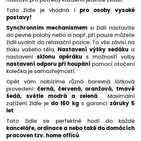
č
u
Tato židle je vhodná i
pro osoby vysoké
j
postavy!
e
Synchronním mechanismem
si židli nastavíte
m
do pevné polohy nebo si např. při pauze můžete
e
židli uvolnit do relaxační pozice. To vše závisí na
tlaku vašeho těla.
Nastavení výšky sedáku
a
DĚTSKÁ
nastavení
sklonu opěráku
s možností volby
ŽIDLE
nastavení odporu při houpání
pomocí otočení
FUXO
V-
kolečka je samozřejmostí.
LINE
Opět vám nabízíme různá barevná látková
4
provedení:
černá, červená, oranžová, tmavě
390
Kč
šedá, světle modrá
a zelená
. Maximální
zatížení židle je
do 160 kg
s garancí
záruky 5
let
.
Tato židle se perfektně hodí do každé
kanceláře, ordinace a nebo také do domácích
pracoven tzv. home officů
.