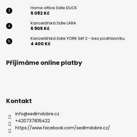
Home office židle DUCK
5 082 Kč
Kancelářská židle LARA
6 905 Kč
Kancelářská židle YORK šéf 2 - bez podhlavníku
4 400 Kč
Přijímáme online platby
Kontakt
info
@
sedimdobre.cz
+420737835422
https://www.facebook.com/sedimdobre.cz/