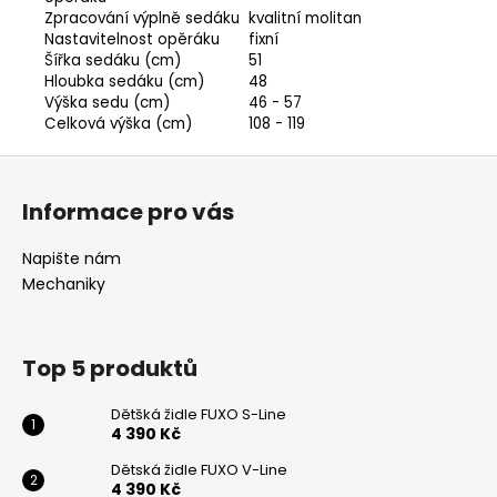
Zpracování výplně sedáku
kvalitní molitan
Nastavitelnost opěráku
fixní
Odeslat
Šířka sedáku (cm)
51
Hloubka sedáku (cm)
48
Powered by chaterimo
Výška sedu (cm)
46 - 57
Celková výška (cm)
108 - 119
Z
á
Informace pro vás
p
a
Napište nám
t
Mechaniky
í
Top 5 produktů
Dětšká židle FUXO S-Line
4 390 Kč
Dětská židle FUXO V-Line
4 390 Kč