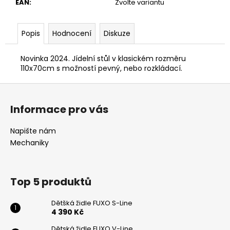
č
EAN
:
Zvolte variantu
u
j
Popis
Hodnocení
Diskuze
e
m
e
Novinka 2024. Jídelní stůl v klasickém rozměru
110x70cm s možností pevný, nebo rozkládací.
Z
DĚTSKÁ
ŽIDLE
á
FUXO
Informace pro vás
p
V-
LINE
a
Napište nám
4
t
Mechaniky
390
í
Kč
Top 5 produktů
Dětšká židle FUXO S-Line
4 390 Kč
Dětská židle FUXO V-Line