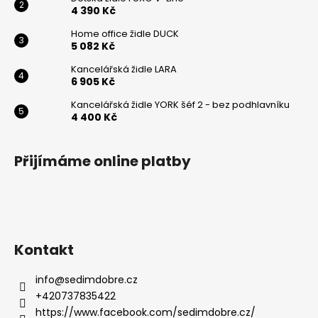
Odeslat
4 390 Kč
Home office židle DUCK
Powered by chaterimo
5 082 Kč
Kancelářská židle LARA
6 905 Kč
Kancelářská židle YORK šéf 2 - bez podhlavníku
4 400 Kč
Přijímáme online platby
Kontakt
info
@
sedimdobre.cz
+420737835422
https://www.facebook.com/sedimdobre.cz/