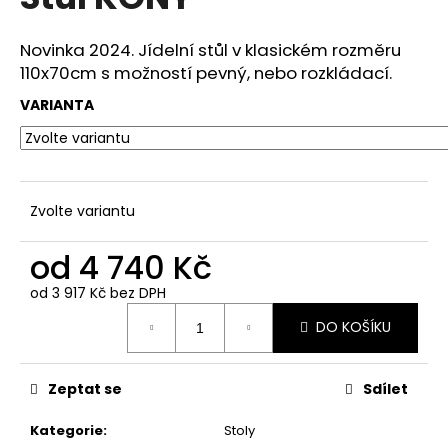
je
a
0,0
z
j
Novinka 2024. Jídelní stůl v klasickém rozměru
5
110x70cm s možností pevný, nebo rozkládací.
í
hvězdiček.
t
VARIANTA
?
Zvolte variantu
HLEDAT
od
4 740 Kč
od
3 917 Kč
bez DPH
Měrná
D
DO KOŠÍKU
cena:
o
p
o
Zeptat se
Sdílet
r
u
Kategorie
:
Stoly