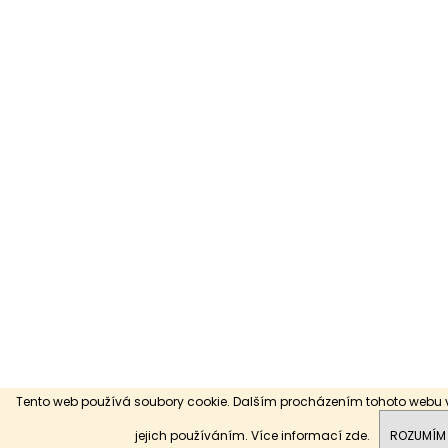
Tento web používá soubory cookie. Dalším procházením tohoto webu v
Máte nějaké speciální přání? Napište nám, pokusíme se vám jej spln
jejich používáním. Více informací
zde
.
ROZUMÍM