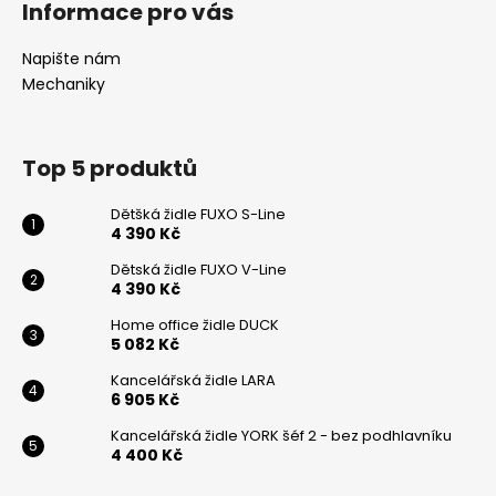
c
Informace pro vás
n
p
í
í
p
a
Napište nám
r
t
Mechaniky
v
í
k
y
Top 5 produktů
v
ý
Dětšká židle FUXO S-Line
p
4 390 Kč
i
s
Dětská židle FUXO V-Line
4 390 Kč
u
Home office židle DUCK
5 082 Kč
Kancelářská židle LARA
6 905 Kč
Kancelářská židle YORK šéf 2 - bez podhlavníku
4 400 Kč