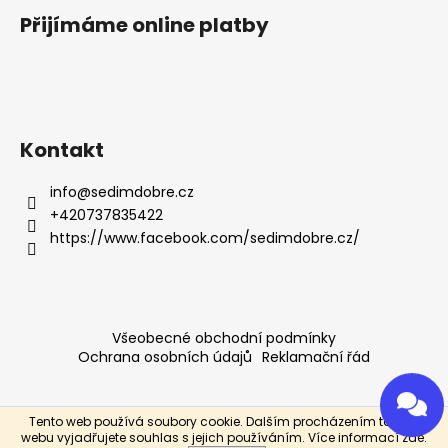
Přijímáme online platby
Kontakt
info
@
sedimdobre.cz
+420737835422
https://www.facebook.com/sedimdobre.cz/
Všeobecné obchodní podmínky
Ochrana osobních údajů
Reklamační řád
Tento web používá soubory cookie. Dalším procházením tohoto
Vytvořil Shoptet
webu vyjadřujete souhlas s jejich používáním. Více informací
zde
.