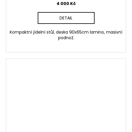
4 000 Kč
DETAIL
Kompaktní jídelní stůl, deska 90x65cm lamino, masivní
podnož.