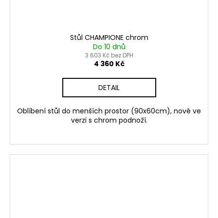
Stůl CHAMPIONE chrom
Do 10 dnů
3 603 Kč bez DPH
4 360 Kč
DETAIL
Oblíbení stůl do menších prostor (90x60cm), nově ve
verzi s chrom podnoží.