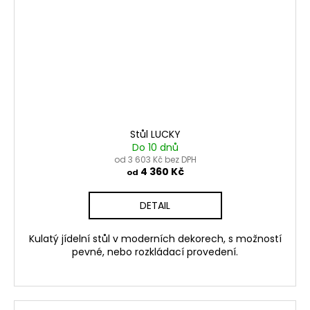
Odeslat
Powered by chaterimo
Stůl LUCKY
Do 10 dnů
od 3 603 Kč bez DPH
4 360 Kč
od
DETAIL
Kulatý jídelní stůl v moderních dekorech, s možností
pevné, nebo rozkládací provedení.