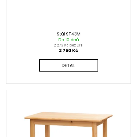
č
d
u
u
j
k
e
t
m
ů
e
Stůl ST43M
Do 10 dnů
2 273 Kč bez DPH
2 750 Kč
KANCELÁŘSKÁ
ŽIDLE
LARA
DETAIL
6
905
Kč