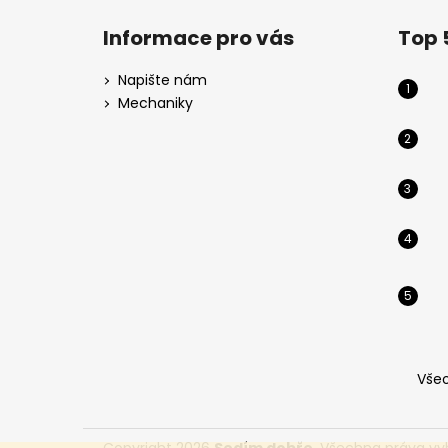
á
Informace pro vás
Top 
p
a
Napište nám
t
Mechaniky
í
Vše