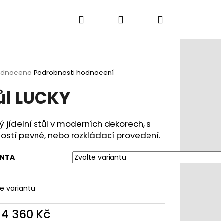
Hledat
Přihlášení
Nákupní
Kancelářská křesla
Konferenční židle
D
košík
rné
odnoceno
Podrobnosti hodnocení
cení
ůl LUCKY
ktu
ý jídelní stůl v moderních dekorech, s
stí pevné, nebo rozkládací provedení.
ček.
ANTA
te variantu
d
4 360 Kč
DLE DUCK