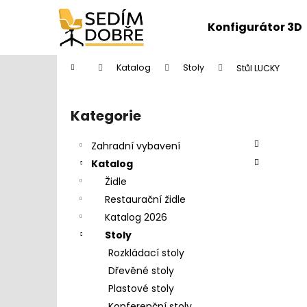
K
Přejít
na
o
Konfigurátor 3D
obsah
Zpět
Zpět
š
do
do
í
Domů
Katalog
Stoly
Stůl LUCKY
k
obchodu
obchodu
P
o
Kategorie
Přeskočit
s
kategorie
t
Zahradní vybavení
r
Katalog
a
Židle
n
Restaurační židle
n
Katalog 2026
í
Stoly
p
Rozkládací stoly
a
Dřevěné stoly
n
Plastové stoly
DĚTŠKÁ ŽIDLE FUXO S-LINE
e
Konferenční stoly