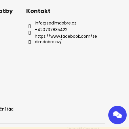
latby
Kontakt
info
@
sedimdobre.cz
+420737835422
https://www.facebook.com/se
dimdobre.cz/
ční řád
Odeslat
Powered by chaterimo