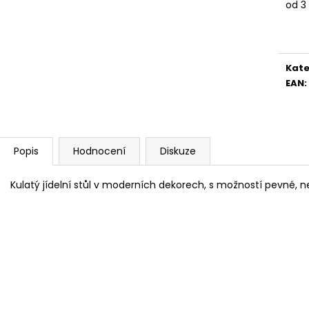
od
3
4 390 Kč
5 082 Kč
Měr
cena
Kate
EAN
:
Popis
Hodnocení
Diskuze
Kulatý jídelní stůl v moderních dekorech, s možností pevné, n