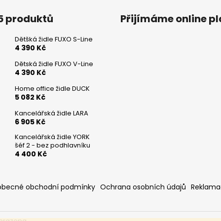
5 produktů
Přijímáme online p
Dětšká židle FUXO S-Line
4 390 Kč
Dětská židle FUXO V-Line
4 390 Kč
Home office židle DUCK
5 082 Kč
Kancelářská židle LARA
6 905 Kč
Kancelářská židle YORK
šéf 2 - bez podhlavníku
4 400 Kč
obecné obchodní podmínky
Ochrana osobních údajů
Reklama