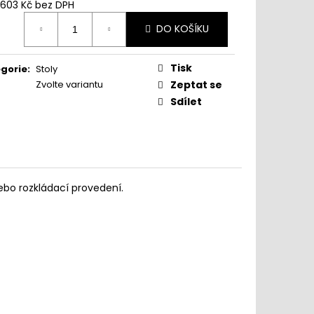
 603 Kč
bez DPH
ná
DO KOŠÍKU
:
www.sedimdobre.cz - Chat
Tisk
gorie
:
Stoly
Sedimdobre podpora
Zvolte variantu
Zeptat se
Sdílet
ebo rozkládací provedení.