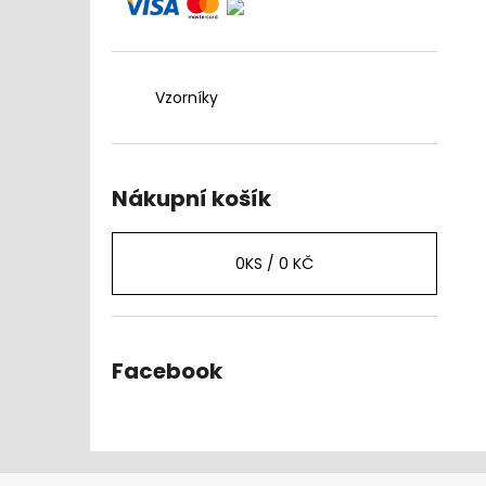
Vzorníky
Nákupní košík
0
KS /
0 KČ
Facebook
Z