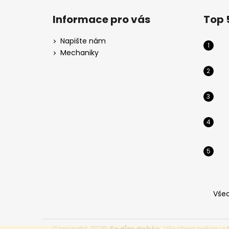
á
Informace pro vás
Top 
p
a
Napište nám
t
Mechaniky
í
Vše