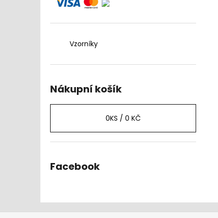
Vzorníky
Nákupní košík
0
KS /
0 KČ
Facebook
Z