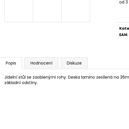
od
3
4 390 Kč
5 082 Kč
Měr
cena
Kate
EAN
:
Popis
Hodnocení
Diskuze
Jídelní stůl se zaoblenými rohy. Deska lamino zesílená na 3
základní odstíny.