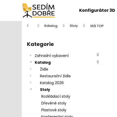
K
Přejít
na
o
Konfigurátor 3D
obsah
Zpět
Zpět
š
do
do
í
Domů
Katalog
Stoly
Stůl TOP
k
obchodu
obchodu
P
o
Kategorie
Přeskočit
s
kategorie
t
Zahradní vybavení
r
Katalog
a
Židle
n
Restaurační židle
n
Katalog 2026
í
Stoly
p
Rozkládací stoly
a
Dřevěné stoly
n
Plastové stoly
DĚTŠKÁ ŽIDLE FUXO S-LINE
e
Konferenční stoly