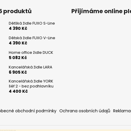
5 produktů
Přijímáme online p
Dětšká židle FUXO S-Line
4 390 Kč
Dětská židle FUXO V-Line
4 390 Kč
Home office židle DUCK
5 082 Kč
Kancelářská židle LARA
6 905 Kč
Kancelářská židle YORK
šéf 2 - bez podhlavníku
4 400 Kč
obecné obchodní podmínky
Ochrana osobních údajů
Reklama