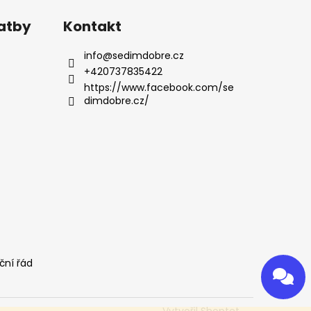
latby
Kontakt
info
@
sedimdobre.cz
+420737835422
https://www.facebook.com/se
dimdobre.cz/
ční řád
Odeslat
Powered by chaterimo