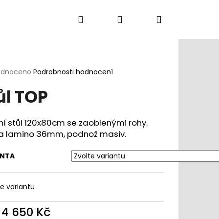
Hledat
Přihlášení
Nákupní
Kancelářská křesla
Konferenční židle
D
košík
rné
odnoceno
Podrobnosti hodnocení
cení
ůl TOP
ktu
ní stůl 120x80cm se zaoblenými rohy.
a lamino 36mm, podnož masiv.
ček.
ANTA
te variantu
d
4 650 Kč
DLE DUCK