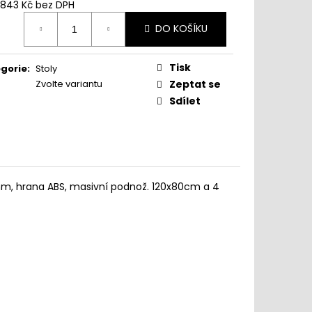
 843 Kč
bez DPH
ná
DO KOŠÍKU
:
www.sedimdobre.cz - Chat
Tisk
gorie
:
Stoly
Sedimdobre podpora
Zvolte variantu
Zeptat se
Sdílet
6mm, hrana ABS, masivní podnož. 120x80cm a 4