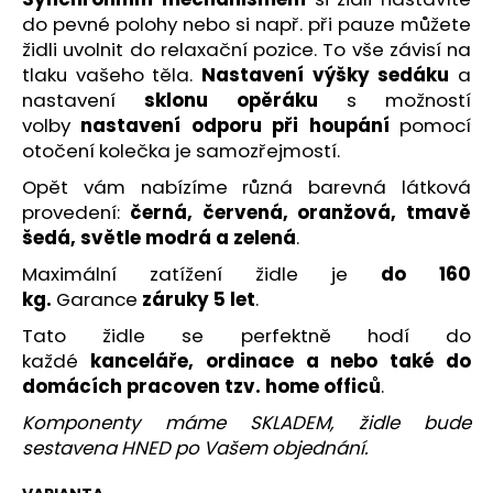
č
do pevné polohy nebo si např. při pauze můžete
u
židli uvolnit do relaxační pozice. To vše závisí na
j
e
tlaku vašeho těla.
Nastavení výšky sedáku
a
m
nastavení
sklonu opěráku
s možností
e
volby
nastavení odporu při houpání
pomocí
otočení kolečka je samozřejmostí.
Opět vám nabízíme různá barevná látková
HOME
OFFICE
provedení:
černá, červená, oranžová, tmavě
ŽIDLE
šedá, světle modrá
a zelená
.
DUCK
Maximální zatížení židle je
do 160
5
082
kg.
Garance
záruky 5 let
.
Kč
Tato židle se perfektně hodí do
každé
kanceláře, ordinace a nebo také do
domácích pracoven tzv. home officů
.
Komponenty máme SKLADEM, židle bude
sestavena HNED po Vašem objednání.