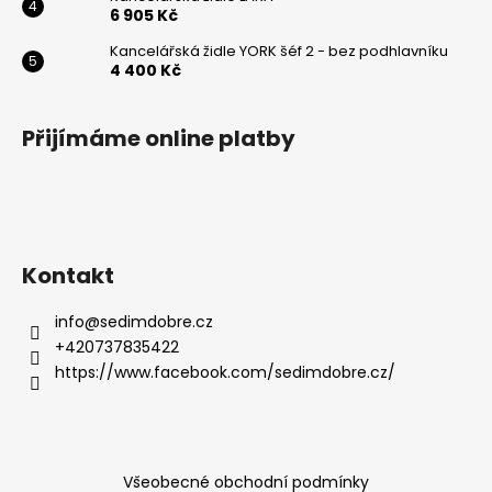
6 905 Kč
Kancelářská židle YORK šéf 2 - bez podhlavníku
4 400 Kč
Přijímáme online platby
Kontakt
info
@
sedimdobre.cz
+420737835422
https://www.facebook.com/sedimdobre.cz/
Všeobecné obchodní podmínky