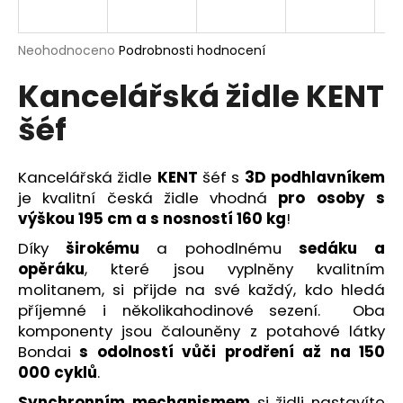
R
a
j
M
Průměrné
Neohodnoceno
Podrobnosti hodnocení
í
hodnocení
Kancelářská židle KENT
produktu
A
t
je
?
šéf
0,0
z
5
hvězdiček.
Kancelářská židle
KENT
šéf s
3D podhlavníkem
je kvalitní česká židle vhodná
pro osoby s
HLEDAT
výškou 195 cm a s nosností 160 kg
!
Díky
širokému
a pohodlnému
sedáku a
opěráku
, které jsou vyplněny kvalitním
D
molitanem, si přijde na své každý, kdo hledá
o
příjemné i několikahodinové sezení. Oba
p
komponenty jsou čalouněny z potahové
látky
o
Bondai
s odolností vůči prodření až na 150
r
000 cyklů
.
u
Synchronním mechanismem
si židli nastavíte