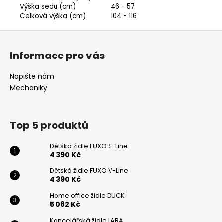
Výška sedu (cm)
46 - 57
Powered by chaterimo
Celková výška (cm)
104 - 116
Z
á
Informace pro vás
p
a
Napište nám
t
Mechaniky
í
Top 5 produktů
Dětšká židle FUXO S-Line
4 390 Kč
Dětská židle FUXO V-Line
4 390 Kč
Home office židle DUCK
5 082 Kč
Kancelářská židle LARA