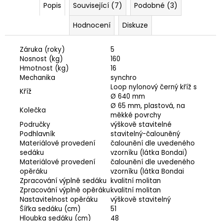
Popis
Související (7)
Podobné (3)
Hodnocení
Diskuze
Záruka (roky)
5
Nosnost (kg)
160
Hmotnost (kg)
16
Mechanika
synchro
Loop nylonový černý kříž s
Kříž
Ø 640 mm
Ø 65 mm, plastová, na
Kolečka
měkké povrchy
Područky
výškově stavitelné
Podhlavník
stavitelný-čalouněný
Materiálové provedení
čalounění dle uvedeného
sedáku
vzorníku (látka Bondai)
Materiálové provedení
čalounění dle uvedeného
opěráku
vzorníku (látka Bondai
Zpracování výplně sedáku
kvalitní molitan
Zpracování výplně opěráku
kvalitní molitan
Nastavitelnost opěráku
výškově stavitelný
Šířka sedáku (cm)
51
Odeslat
Hloubka sedáku (cm)
48