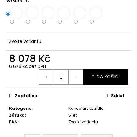
VARIANTA
Zvolte variantu
8 078 Kč
6 676 Kč bez DPH
Měrná
DO KOŠÍKU
cena:
Zeptat se
Sdílet
Kategorie
:
Kancelářské židle
Záruka
:
5 let
EAN
:
Zvolte variantu